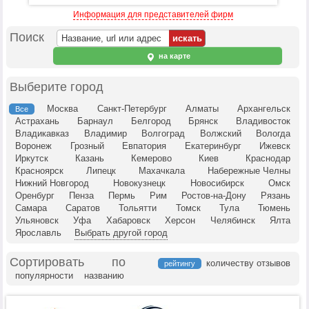
Информация для представителей фирм
Поиск
на карте
Выберите город
Москва
Санкт-Петербург
Алматы
Архангельск
Все
Астрахань
Барнаул
Белгород
Брянск
Владивосток
Владикавказ
Владимир
Волгоград
Волжский
Вологда
Воронеж
Грозный
Евпатория
Екатеринбург
Ижевск
Иркутск
Казань
Кемерово
Киев
Краснодар
Красноярск
Липецк
Махачкала
Набережные Челны
Нижний Новгород
Новокузнецк
Новосибирск
Омск
Оренбург
Пенза
Пермь
Рим
Ростов-на-Дону
Рязань
Самара
Саратов
Тольятти
Томск
Тула
Тюмень
Ульяновск
Уфа
Хабаровск
Херсон
Челябинск
Ялта
Ярославль
Выбрать другой город
Сортировать по
количеству отзывов
рейтингу
популярности
названию