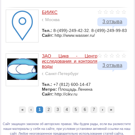
БИИКС
г. Москва
3 отзыва
Тел.:
8-(499)-249-42-32. 8-(499)-249-99-83
Сайт:
http://www.wasser.ru/
ЗАО Цикв - Центр
исследования и контроля
3 отзыва
воды
г. Санкт-Петербург
Тел.:
+7 (812) 600-14-47
Метро:
Площадь Ленина
Сайт:
http://cikv.ru
«
‹
1
2
3
4
5
6
7
›
»
Сайт защищен законом об авторских правах. Мы будем рады, если вы разместите
наши материалы у себя на сайте, при условии установки активной ссылки на наш
сайт. Любое неоговоренное предварительно использование статей сайта,