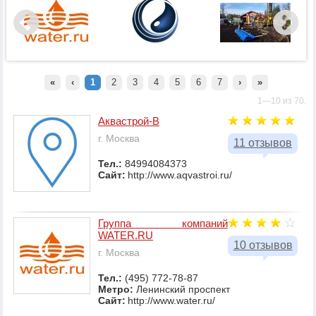
«
‹
1
2
3
4
5
6
7
›
»
1—10 из 70.
Аквастрой-В
г. Москва
11 отзывов
Тел.:
84994084373
Сайт:
http://www.aqvastroi.ru/
Группа компаний
WATER.RU
10 отзывов
г. Москва
Тел.:
(495) 772-78-87
Метро:
Ленинский проспект
Сайт:
http://www.water.ru/