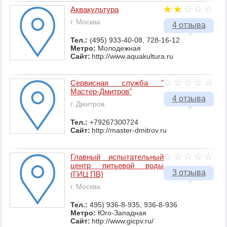
Аквакультура
г. Москва
4 отзыва
Тел.:
(495) 933-40-08, 728-16-12
Метро:
Молодежная
Сайт:
http://www.aquakultura.ru
Сервисная служба "
Мастер-Дмитров"
4 отзыва
г. Дмитров
Тел.:
+79267300724
Сайт:
http://master-dmitrov.ru
Главный испытательный
центр питьевой воды
3 отзыва
(ГИЦ ПВ)
г. Москва
Тел.:
495) 936-8-935, 936-8-936
Метро:
Юго-Западная
Сайт:
http://www.gicpv.ru/