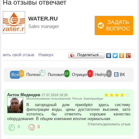
На отзывы отвечает
WATER.RU
ЗАДАТЬ
Sales manager
ВОПРОС
Отзывы
авить свой отзыв
Наверх
Поделиться…
10
10
0
0
Все
Полезн
Положит
Отрицат
Нейтр
ВК
Антон Медведев
27.07.2018 18:26
Местоположение пользователя: Россия, Екатеринбург
В загородный дом приобрёл здесь систему
фильтрации воды, цены достаточно высокие, зато
хотелось бы отметить хорошее качество
оборудования. В общем компания вполне нормальная.
Ответить/дополнить отзыв
0
0