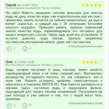
Сергей
18.12.2017 18:29
Местоположение пользователя: Россия, undefined
На сайте Water.ru заказывал систему фильтров для очистки
воды на дачу, качество воды там отвратительное,она жесткая с
примесями, накипь остается на чайнике моментально, да еще и
воняет сыростью, а каждый раз с 19 литровыми бутылями
кататься неудобно. Приехали ребята, провели химический
анализ качества воды, порекомендовали что поставить для
нашего конкретного случая. Через пару дней все установили. Я
остался доволен, вода мягкая, пропало неприятное
послевкусие,посторонние запахи, даже чай стал вкуснее.
Ответить/дополнить отзыв
1
0
Олег
16.12.2017 11:39
Местоположение пользователя: Молдова, Тирасполь
Вода, которая поступает в нашу систему, имеет какой-то
сероводородный запах и не очень хороший вкус. Жаловались
руководству коттеджного поселка, но, как говориться, воз и
ныне там. Решили устранить проблему самостоятельно и
обратились в компанию WATER.RU. Нам помогли разобраться в
причине такого состояния воды и предложили фильтр,
подходящий для нашего объема потребления. Пользуемся им
уже полгода и уже забыли о том, что с водой могут быть
проблемы.
Ответить/дополнить отзыв
2
0