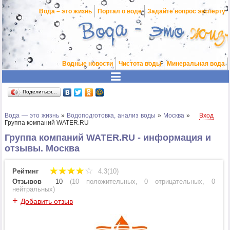
Вода – это жизнь
Портал о воде
Задайте вопрос эксперту
Водные новости
Чистота воды
Минеральная вода
Поделиться…
Вода — это жизнь
»
Водоподготовка, анализ воды
»
Москва
»
Вход
Группа компаний WATER.RU
Группа компаний WATER.RU - информация и
отзывы. Москва
Рейтинг
4.3(10)
Отзывов
10
(
10 положительных
,
0 отрицательных
,
0
нейтральных
)
+
Добавить отзыв