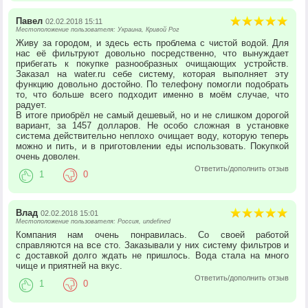
Павел
02.02.2018 15:11
Местоположение пользователя: Украина, Кривой Рог
Живу за городом, и здесь есть проблема с чистой водой. Для
нас её фильтруют довольно посредственно, что вынуждает
прибегать к покупке разнообразных очищающих устройств.
Заказал на water.ru себе систему, которая выполняет эту
функцию довольно достойно. По телефону помогли подобрать
то, что больше всего подходит именно в моём случае, что
радует.
В итоге приобрёл не самый дешевый, но и не слишком дорогой
вариант, за 1457 долларов. Не особо сложная в установке
система действительно неплохо очищает воду, которую теперь
можно и пить, и в приготовлении еды использовать. Покупкой
очень доволен.
Ответить/дополнить отзыв
1
0
Влад
02.02.2018 15:01
Местоположение пользователя: Россия, undefined
Компания нам очень понравилась. Со своей работой
справляются на все сто. Заказывали у них систему фильтров и
с доставкой долго ждать не пришлось. Вода стала на много
чище и приятней на вкус.
Ответить/дополнить отзыв
1
0