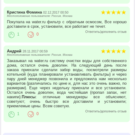
Кристина Фомина
02.12.2017 00:50
Местоположение пользователя: Россия, Москва
Покупала на water.ru фильтр с обратным осмосом, Все хорошо
доставили в срок, установили, все работает не течет.
Ответить/дополнить отзыв
1
0
Андрей
28.11.2017 00:59
Местоположение пользователя: Россия, Москва
Заказывал на water.ru систему очистки воды для собственного
дома, остался очень доволен. На следующий день после
заказа приехали сделали забор воды, посмотрели размеры
котельной (куда планировали устанавливать фильтры) и через
пару дней менеджер позвонила и предложила нам несколько
вариантов (различались по цене и, для нас это очень важно, по
размерам). Еще через недельку приехали и все установили.
Остался очень доволен, вода чистейшая (пропал запах, нет
накипи).
Плюсы
: отличные менеджеры все объясняют,
советуют; очень быстро все доставили и установили;
приемлемые цены. Всем советую.
Ответить/дополнить отзыв
1
0