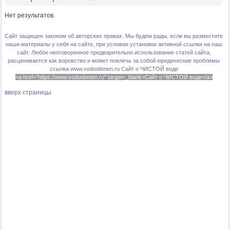
Нет результатов.
Сайт защищен законом об авторских правах. Мы будем рады, если вы разместите
наши материалы у себя на сайте, при условии установки активной ссылки на наш
сайт. Любое неоговоренное предварительно использование статей сайта,
расценивается как воровство и может повлечь за собой юридические проблемы
ссылка www.vodoobmen.ru
Сайт о ЧИСТОЙ воде
<a href="https://www.vodoobmen.ru" target=_blank>Сайт о ЧИСТОЙ воде</a>
вверх страницы