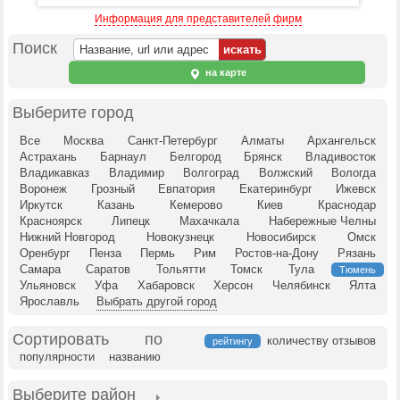
Информация для представителей фирм
Поиск
на карте
Выберите город
Все
Москва
Санкт-Петербург
Алматы
Архангельск
Астрахань
Барнаул
Белгород
Брянск
Владивосток
Владикавказ
Владимир
Волгоград
Волжский
Вологда
Воронеж
Грозный
Евпатория
Екатеринбург
Ижевск
Иркутск
Казань
Кемерово
Киев
Краснодар
Красноярск
Липецк
Махачкала
Набережные Челны
Нижний Новгород
Новокузнецк
Новосибирск
Омск
Оренбург
Пенза
Пермь
Рим
Ростов-на-Дону
Рязань
Самара
Саратов
Тольятти
Томск
Тула
Тюмень
Ульяновск
Уфа
Хабаровск
Херсон
Челябинск
Ялта
Ярославль
Выбрать другой город
Сортировать по
количеству отзывов
рейтингу
популярности
названию
Выберите район