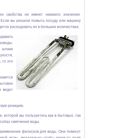
ее свойства не имеют никакого значения.
. Если вы решили помыть посуду или машину
ется расходовать их в больших количествах.
здавать
зводы.
е шлаки
ухости,
 то это
новятся
бытовое
е ведет
скую реакцию.
е, которой вы пользуетесь как в бытовых, так
особах смягчения воды.
применение фильтров для воды. Они помогут
евой воды, желательно чтобы какая-то доля