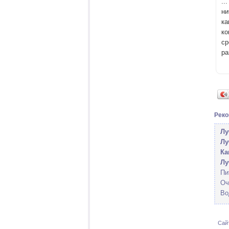
..
ни
ка
ко
ср
ра
Реко
Лу
Лу
Ка
Лу
Пи
Оч
Во
Сай