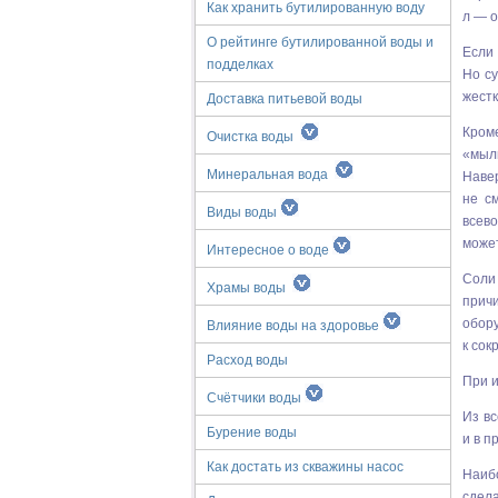
Как хранить бутилированную воду
л — о
О рейтинге бутилированной воды и
Если
подделках
Но с
жестк
Доставка питьевой воды
Кром
Очистка воды
«мыл
Минеральная вода
Навер
не с
Виды воды
всево
может
Интересное о воде
Соли
Храмы воды
прич
обору
Влияние воды на здоровье
к сок
Расход воды
При и
Счётчики воды
Из вс
Бурение воды
и в п
Как достать из скважины насос
Наиб
сдел