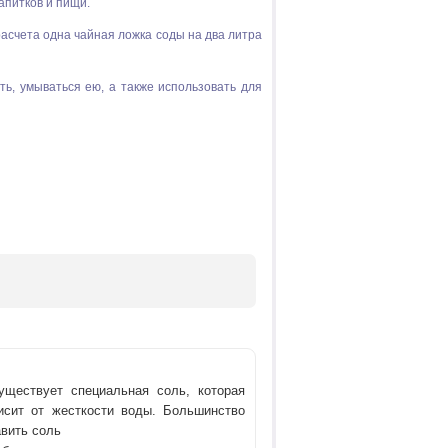
апитков и пищи.
расчета одна чайная ложка соды на два литра
ть, умываться ею, а также использовать для
ществует специальная соль, которая
исит от жесткости воды. Большинство
вить соль