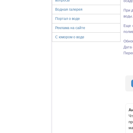
вопросы
осадо
Водная галерея
При д
воды.
Портал о воде
Еще 
Реклама на сайте
полив
С юмором о воде
Обно
Дата 
Пере
А
Чт
пр
ма