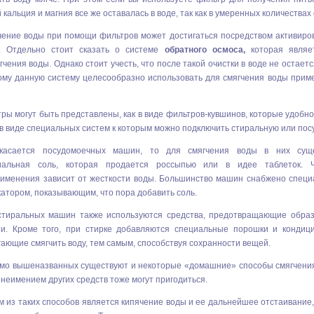
 кальция и магния все же оставалась в воде, так как в умеренных количества
чение воды при помощи фильтров может достигаться посредством активиров
д. Отдельно стоит сказать о системе
обратного осмоса
,
которая явля
гчения воды. Однако стоит учесть, что после такой очистки в воде не остает
ому данную систему целесообразно использовать для смягчения воды приме
ры могут быть представлены, как в виде фильтров-кувшинов, которые удобн
 в виде специальных систем к которым можно
подключить стиральную или по
касается посудомоечных машин, то для смягчения воды в них суще
иальная соль, которая продается россыпью или в идее таблеток. Ч
рименения зависит от жесткости воды. Большинство машин снабжено спец
атором, показывающим, что пора добавить соль.
стиральных машин также используются средства, предотвращающие обра
пи. Кроме того, при стирке добавляются специальные порошки и кондиц
ающие смягчить воду, тем самым, способствуя сохранности вещей.
мо вышеназванных существуют и некоторые «домашние» способы смягчения 
 неимением других средств тоже могут пригодиться.
 из таких способов является кипячение воды и ее дальнейшее отстаивание, 