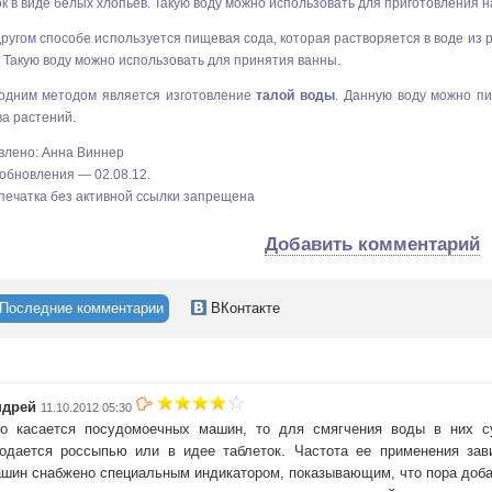
к в виде белых хлопьев. Такую воду можно использовать для приготовления н
ругом способе используется пищевая сода, которая растворяется в воде из 
 Такую воду можно использовать для принятия ванны.
одним методом является изготовление
талой воды
. Данную воду можно пи
а растений.
влено: Анна Виннер
обновления — 02.08.12.
печатка без активной ссылки запрещена
Добавить комментарий
Последние комментарии
ВКонтакте
ндрей
11.10.2012 05:30
о касается посудомоечных машин, то для смягчения воды в них су
одается россыпью или в идее таблеток. Частота ее применения зав
шин снабжено специальным индикатором, показывающим, что пора доба