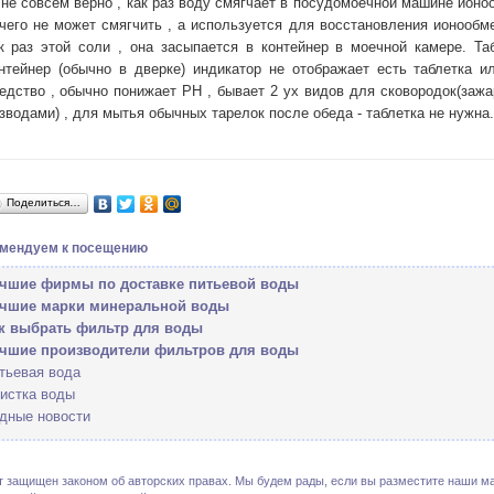
. не совсем верно , как раз воду смягчает в посудомоечной машине ионо
чего не может смягчить , а используется для восстановления ионообм
к раз этой соли , она засыпается в контейнер в моечной камере. Т
нтейнер (обычно в дверке) индикатор не отображает есть таблетка и
едство , обычно понижает PH , бывает 2 ух видов для сковородок(зажа
зводами) , для мытья обычных тарелок после обеда - таблетка не нужна.
Поделиться…
мендуем к посещению
чшие фирмы по доставке питьевой воды
чшие марки минеральной воды
к выбрать фильтр для воды
чшие производители фильтров для воды
тьевая вода
истка воды
дные новости
т защищен законом об авторских правах. Мы будем рады, если вы разместите наши ма