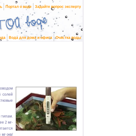
нь
Портал о воде
Задайте вопрос эксперту
ода
Вода для дома и офиса
Очистка воды
роводом
й солей
стковые
 типам.
е 2 мг-
итается
мг-экв/