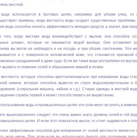
чень жесткой.
 вода используется в бытовых целях, например для уборки улиц, то 
уществуют примеры, когда жесткость воды создает существенные проблемы
ая вода способна снизить эффективность моющих средств, а значит, вам прид
е того, когда жесткая вода взаимодействует с мылом, она способна со
ьные шлаки», которые не смываются водой вообще. Они оставляют ра
няка вы могли их наблюдать и на посуде, и при уборке сантехники. Эти ж
мываются и с поверхности человеческой кожи, что становится причиной с
зможных раздражений и даже зуда. Если же такая вода употребляется внутрь,
 вызвать отложение солей и образование камней в почках.
 жесткости, которые способны кристаллизоваться при нагревании воды ста
иной накипи, которая способна вывести из строя водонагревательное и 
дование (стиральная машина, чайник и т.д.). Стирка одежды в жесткой вод
ращению службы первой и может способствовать ее выцветанию.
спользовании воды в промышленных целях эти соли могут вступить в химиче
его вышесказанного следует, что очень важно знать уровень солей в той вод
ромышленных целях. И если этот показатель высок, то стоит задуматься о сп
олее эффективным способом для избавления от солей жесткости является 
ать воду мягче. При этом если вы используете фильтр для получения пить