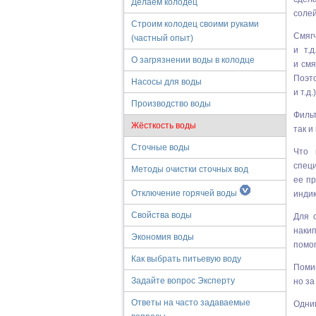
Делаем колодец
солей
Строим колодец своими руками
Смяг
(частный опыт)
и т.
О загрязнении воды в колодце
и смя
Поэт
Насосы для воды
и т.д.)
Производство воды
Фильт
Жёсткость воды
так и
Сточные воды
Что 
спец
Методы очистки сточных вод
ее п
Отключение горячей воды
индик
Свойства воды
Для 
наки
Экономия воды
помог
Как выбрать питьевую воду
Поми
Задайте вопрос Эксперту
но за
Ответы на часто задаваемые
Одним