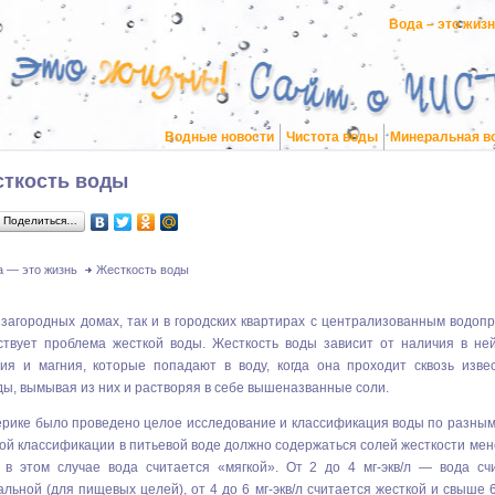
Вода – это жиз
Водные новости
Чистота воды
Минеральная в
ткость воды
Поделиться…
а — это жизнь
Жесткость воды
 загородных домах, так и в городских квартирах с централизованным водоп
ствует проблема жесткой воды. Жесткость воды зависит от наличия в не
ция и магния, которые попадают в воду, когда она проходит сквозь изве
ы, вымывая из них и растворяя в себе вышеназванные соли.
ерике было проведено целое исследование и классификация воды по разным
ой классификации в питьевой воде должно содержаться солей жесткости мене
л, в этом случае вода считается «мягкой». От 2 до 4 мг-экв/л — вода сч
льной (для пищевых целей), от 4 до 6 мг-экв/л считается жесткой и свыше 6 