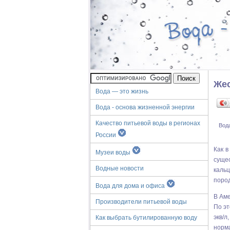
Жес
Вода — это жизнь
Вода - основа жизненной энергии
Качество питьевой воды в регионах
Вод
России
Как в
Музеи воды
суще
Водные новости
каль
пород
Вода для дома и офиса
В Ам
Производители питьевой воды
По эт
экв/
Как выбрать бутилированную воду
норма