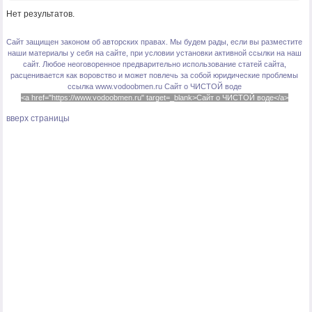
Нет результатов.
Сайт защищен законом об авторских правах. Мы будем рады, если вы разместите
наши материалы у себя на сайте, при условии установки активной ссылки на наш
сайт. Любое неоговоренное предварительно использование статей сайта,
расценивается как воровство и может повлечь за собой юридические проблемы
ссылка www.vodoobmen.ru
Сайт о ЧИСТОЙ воде
<a href="https://www.vodoobmen.ru" target=_blank>Сайт о ЧИСТОЙ воде</a>
вверх страницы