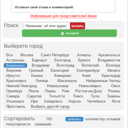
Оставьте свой отзыв и комментарий.
Информация для представителей фирм
Поиск
на карте
Выберите город
Все
Москва
Санкт-Петербург
Алматы
Архангельск
Астрахань
Барнаул
Белгород
Брянск
Владивосток
Владимир
Волгоград
Волжский
Вологда
Владикавказ
Воронеж
Грозный
Евпатория
Екатеринбург
Ижевск
Иркутск
Казань
Кемерово
Киев
Краснодар
Красноярск
Липецк
Махачкала
Набережные Челны
Нижний Новгород
Новокузнецк
Новосибирск
Омск
Оренбург
Пенза
Пермь
Рим
Ростов-на-Дону
Рязань
Самара
Саратов
Тольятти
Томск
Тула
Тюмень
Ульяновск
Уфа
Хабаровск
Херсон
Челябинск
Ялта
Ярославль
Выбрать другой город
Сортировать по
количеству отзывов
рейтингу
популярности
названию