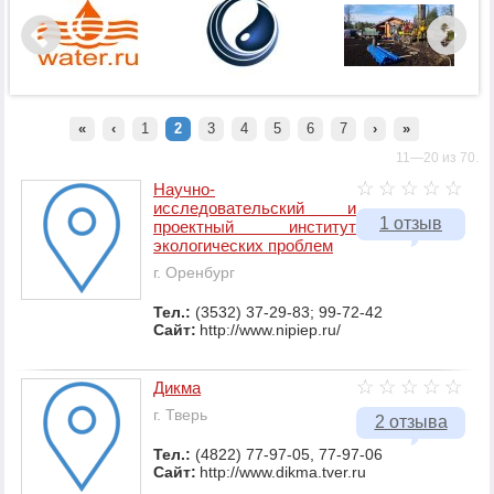
«
‹
1
2
3
4
5
6
7
›
»
11—20 из 70.
Научно-
исследовательский и
1 отзыв
проектный институт
экологических проблем
г. Оренбург
Тел.:
(3532) 37-29-83; 99-72-42
Сайт:
http://www.nipiep.ru/
Дикма
г. Тверь
2 отзыва
Тел.:
(4822) 77-97-05, 77-97-06
Сайт:
http://www.dikma.tver.ru