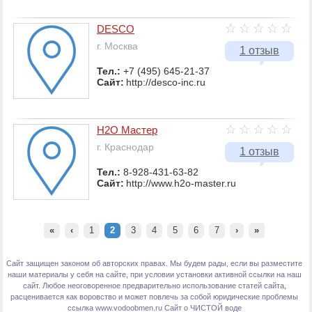
DESCO
г. Москва
1 отзыв
Тел.:
+7 (495) 645-21-37
Сайт:
http://desco-inc.ru
Н2О Мастер
г. Краснодар
1 отзыв
Тел.:
8-928-431-63-82
Сайт:
http://www.h2o-master.ru
«
‹
1
2
3
4
5
6
7
›
»
Сайт защищен законом об авторских правах. Мы будем рады, если вы разместите
наши материалы у себя на сайте, при условии установки активной ссылки на наш
сайт. Любое неоговоренное предварительно использование статей сайта,
расценивается как воровство и может повлечь за собой юридические проблемы
ссылка www.vodoobmen.ru
Сайт о ЧИСТОЙ воде