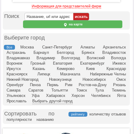
Информация для представителей фирм
Поиск
на карте
Выберите город
Москва
Санкт-Петербург
Алматы
Архангельск
Все
Астрахань
Барнаул
Белгород
Брянск
Владивосток
Владикавказ
Владимир
Волгоград
Волжский
Вологда
Воронеж
Грозный
Евпатория
Екатеринбург
Ижевск
Иркутск
Казань
Кемерово
Киев
Краснодар
Красноярск
Липецк
Махачкала
Набережные Челны
Нижний Новгород
Новокузнецк
Новосибирск
Омск
Оренбург
Пенза
Пермь
Рим
Ростов-на-Дону
Рязань
Самара
Саратов
Тольятти
Томск
Тула
Тюмень
Ульяновск
Уфа
Хабаровск
Херсон
Челябинск
Ялта
Ярославль
Выбрать другой город
Сортировать по
количеству отзывов
рейтингу
популярности
названию