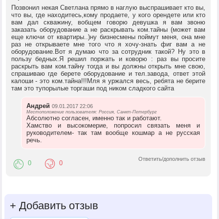
Позвонил некая Светлана прямо в наглую выспрашивает кто вы,
что вы, где находитесь,кому продаете, у кого орендете или кто
вам дал скважину, вобщем говорю девушка я вам звоню
заказать оборудование а не раскрывать ком.тайны (может вам
еще ключи от квартиры..)ну бизнесмены поймут меня, она мне
раз не открываете мне того что я хочу-знать фиг вам а не
оборудование.Вот я думаю что за сотрудник такой? Ну это в
пользу бедных.Я решил поржать и коворю : раз вы просите
раскрыть вам ком.тайну тогда и вы должны открыть мне свою,
спрашиваю где берете оборудование и тел.завода, ответ этой
калоши - это ком.тайна!!!Мля я уржался весь, ребята не берите
там это тупорылые торгаши под ником сладкого сайта
Андрей
09.01.2017 22:06
Местоположение пользователя: Россия, Санкт-Петербург
Абсолютно согласен, именно так и работают.
Хамство и высокомерие, попросил связать меня и
руководителем- так там вообще кошмар а не русская
речь.
Ответить/дополнить отзыв
0
0
+
Добавить отзыв