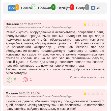
4
0
3
1
Все
Полезн
Положит
Отрицат
Нейтр
ВК
Виталий
18.02.2017 23:37
Местоположение пользователя: Россия, Санкт-Петербург
Решили купить оборудование в аквакультуре, понравился сайт,
обслуживание правда было весьма холодным но да ладно
подумали главное что-бы оборудование привезли компания
вроде бы крупная, оборудование привезли, НО! в нем оказался
не работающий контроллер , хотя нам сказали что все
оборудование прошло предпродажную подготовку и полностью
исправно, но самое интересное что в замене контроллера нам
отказали сославшись на то что это не гарантийный случай,
новый ждать с Китая два месяца, вообщем попали так попали-
простой производства, покупка нового контроллера.
Так что если хотите купить кота в мешке добро пожаловать в
Аквакультуру!
Ответить/дополнить отзыв
0
1
Михаил
10.02.2017 21:56
Местоположение пользователя: Россия, Санкт-Петербург
Кинули на деньги, обещали отгрузку оборудования в течении 2
дней, прошел месяц отгрузку так и не произвели, не повторяйте
нашу ошибку, найдите нормальную компанию!