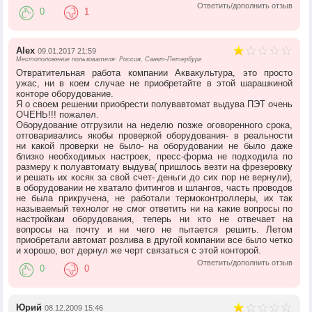
Ответить/дополнить отзыв
0
1
Alex
09.01.2017 21:59
Местоположение пользователя: Россия, Санкт-Петербург
Отвратительная работа компании Аквакультура, это просто
ужас, ни в коем случае не приобретайте в этой шарашкиной
конторе оборудование.
Я о своем решении приобрести полувавтомат выдува ПЭТ очень
ОЧЕНЬ!!! пожалел.
Оборудование отгрузили на неделю позже оговоренного срока,
отговаривались якобы проверкой оборудования- в реальности
ни какой проверки не было- на оборудовании не было даже
близко необходимых настроек, пресс-форма не подходила по
размеру к полуавтомату выдува( пришлось везти на фрезеровку
и решать их косяк за свой счет- деньги до сих пор не вернули),
в оборудовании не хватало фитингов и шлангов, часть проводов
не была прикручена, не работали термоконтроллеры, их так
называемый технолог не смог ответить ни на какие вопросы по
настройкам оборудования, теперь ни кто не отвечает на
вопросы на почту и ни чего не пытается решить. Летом
приобретали автомат розлива в другой компании все было четко
и хорошо, вот дернул же черт связаться с этой конторой.
Ответить/дополнить отзыв
0
0
Юрий
08.12.2009 15:46