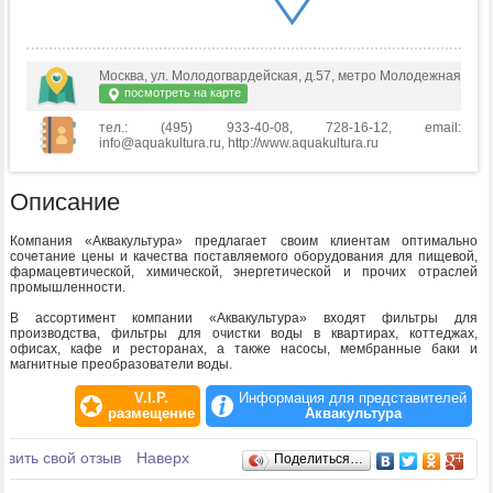
Москва, ул. Молодогвардейская, д.57, метро Молодежная
посмотреть на карте
тел.: (495) 933-40-08, 728-16-12, email:
info@aquakultura.ru, http://www.aquakultura.ru
Описание
Компания «Аквакультура» предлагает своим клиентам оптимально
сочетание цены и качества поставляемого оборудования для пищевой,
фармацевтической, химической, энергетической и прочих отраслей
промышленности.
В ассортимент компании «Аквакультура» входят фильтры для
производства, фильтры для очистки воды в квартирах, коттеджах,
офисах, кафе и ресторанах, а также насосы, мембранные баки и
магнитные преобразователи воды.
V.I.P.
Информация для представителей
размещение
Аквакультура
Отзывы
авить свой отзыв
Наверх
Поделиться…