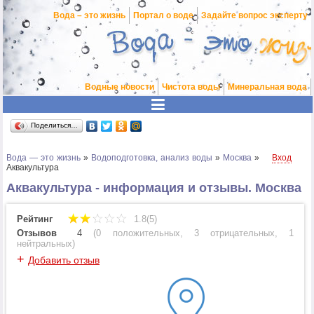
Вода – это жизнь
Портал о воде
Задайте вопрос эксперту
Водные новости
Чистота воды
Минеральная вода
Поделиться…
Вода — это жизнь
»
Водоподготовка, анализ воды
»
Москва
»
Вход
Аквакультура
Аквакультура - информация и отзывы. Москва
Рейтинг
1.8(5)
Отзывов
4
(
0 положительных
,
3 отрицательных
,
1
нейтральных
)
+
Добавить отзыв