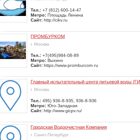
Тел.:
+7 (812) 600-14-47
Метро:
Площадь Ленина
Сайт:
http://cikv.ru
ПРОМБУРКОМ
г. Москва
Тел.:
+7(495)984-08-89
Метро:
Выхино
Сайт:
https://www.promburcom.ru
Главный испытательный центр питьевой воды (Г
г. Москва
Тел.:
495) 936-8-935, 936-8-936
Метро:
Юго-Западная
Сайт:
http://www.gicpv.ru/
Городская Водоочистная Компания
г. Санкт-Петербург