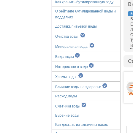
Как хранить бутилированную воду
В
О рейтинге бутилированной воды и
В
подделках
В
Е
Доставка питьевой воды
Л
О
Очистка воды
Т
В
Минеральная вода
Виды воды
С
Интересное о воде
Храмы воды
Влияние воды на здоровье
Расход воды
Счётчики воды
Бурение воды
Как достать из скважины насос