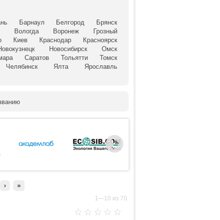
ань
Барнаул
Белгород
Брянск
й
Вологда
Воронеж
Грозный
о
Киев
Краснодар
Красноярск
Новокузнецк
Новосибирск
Омск
мара
Саратов
Тольятти
Томск
Челябинск
Ялта
Ярославль
званию
›
»
1—10 из 70.