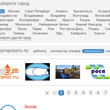
ыберите город
Москва
Санкт-Петербург
Алматы
Архангельск
Астрах
се
ладивосток
Владикавказ
Владимир
Волгоград
Волжски
впатория
Екатеринбург
Ижевск
Иркутск
Казань
Кемеров
ипецк
Махачкала
Набережные Челны
Нижний Новгород
ренбург
Пенза
Пермь
Рим
Ростов-на-Дону
Рязань
Са
ула
Тюмень
Ульяновск
Уфа
Хабаровск
Херсон
ыбрать другой город
ортировать по
рейтингу
количеству отзывов
на
популярности
«
‹
1
2
3
4
5
6
7
Экодар