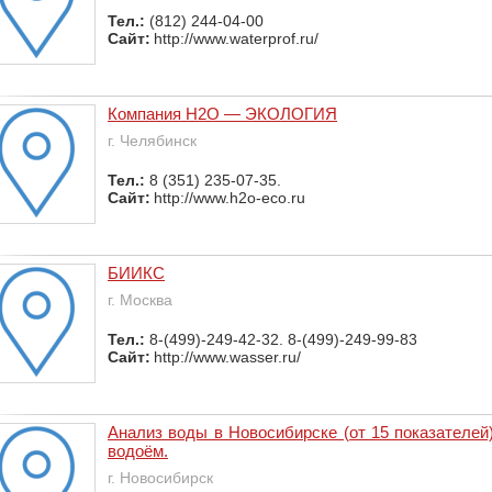
Тел.:
(812) 244-04-00
Сайт:
http://www.waterprof.ru/
Компания Н2О — ЭКОЛОГИЯ
г. Челябинск
Тел.:
8 (351) 235-07-35.
Сайт:
http://www.h2o-eco.ru
БИИКС
г. Москва
Тел.:
8-(499)-249-42-32. 8-(499)-249-99-83
Сайт:
http://www.wasser.ru/
Анализ воды в Новосибирске (от 15 показателей)
водоём.
г. Новосибирск