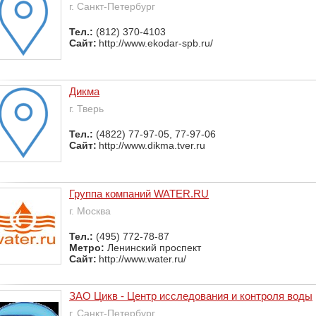
г. Санкт-Петербург
Тел.:
(812) 370-4103
Сайт:
http://www.ekodar-spb.ru/
Дикма
г. Тверь
Тел.:
(4822) 77-97-05, 77-97-06
Сайт:
http://www.dikma.tver.ru
Группа компаний WATER.RU
г. Москва
Тел.:
(495) 772-78-87
Метро:
Ленинский проспект
Сайт:
http://www.water.ru/
ЗАО Цикв - Центр исследования и контроля воды
г. Санкт-Петербург