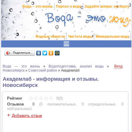
Вода – это жизнь
Портал о воде
Задайте вопрос эксперту
Водные новости
Чистота воды
Минеральная вода
Поделиться…
Вода — это жизнь
»
Водоподготовка, анализ воды
»
Вход
Новосибирск
»
Советский район
»
Академлаб
Академлаб - информация и отзывы.
Новосибирск
Рейтинг
0(0)
Отзывов
0
(
0 положительных
,
0 отрицательных
,
0
нейтральных
)
+
Добавить отзыв