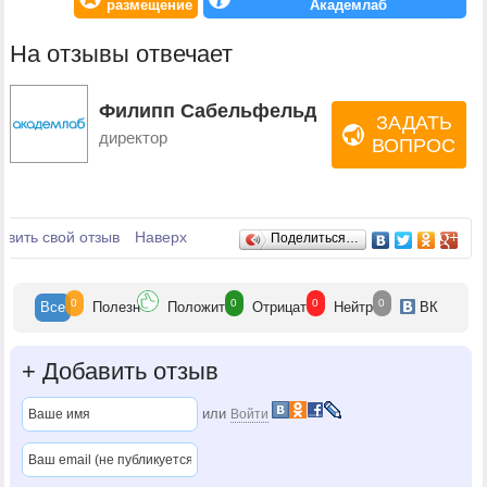
размещение
Академлаб
На отзывы отвечает
Филипп Сабельфельд
ЗАДАТЬ
директор
ВОПРОС
Отзывы
авить свой отзыв
Наверх
Поделиться…
0
0
0
0
Все
Полезн
Положит
Отрицат
Нейтр
ВК
+
Добавить отзыв
или
Войти