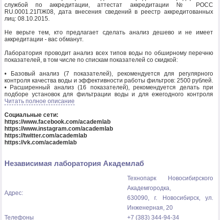
службой по аккредитации, аттестат аккредитации № РОСС
RU.0001.21ПЖ08, дата внесения сведений в реестр аккредитованных
лиц: 08.10.2015.
Не верьте тем, кто предлагает сделать анализ дешево и не имеет
аккредитации - вас обманут.
Лаборатория проводит анализ всех типов воды по обширному перечню
показателей, в том числе по спискам показателей со скидкой:
• Базовый анализ (7 показателей), рекомендуется для регулярного
контроля качества воды и эффективности работы фильтров: 2500 рублей.
• Расширенный анализ (16 показателей), рекомендуется делать при
подборе установок для фильтрации воды и для ежегодного контроля
качества воды из скважин: 4900 рублей.
Читать полное описание
• Организация микробиологического анализа: 1900 рублей. Если хотите
пить воду без кипячения, рекомендуется проводить регулярно.
Социальные сети:
https://www.facebook.com/academlab
Отбор и доставка проб воды в лабораторию на территории Новосибирска
https://www.instagram.com/academlab
для частных лиц - бесплатно - при заказе исследований на сумму от 4000
https://twitter.com/academlab
рублей.
https://vk.com/academlab
Современное оборудование и высокий уровень квалификации
Независимая лаборатория Академлаб
специалистов лаборатории гарантируют получение точных и
достоверных результатов в кратчайшие сроки.
Технопарк Новосибирского
Нам доверяют многие производители бутилированной и минеральной
Академгородка,
воды и напитков, привлекая нашу лабораторию для выполнения
Адрес:
анализов воды в рамках производственного контроля.
630090, г. Новосибирск, ул.
Инженерная, 20
Звоните: (383) 344-94-34.
Телефоны
+7 (383) 344-94-34
Пишите: info@academlab.ru