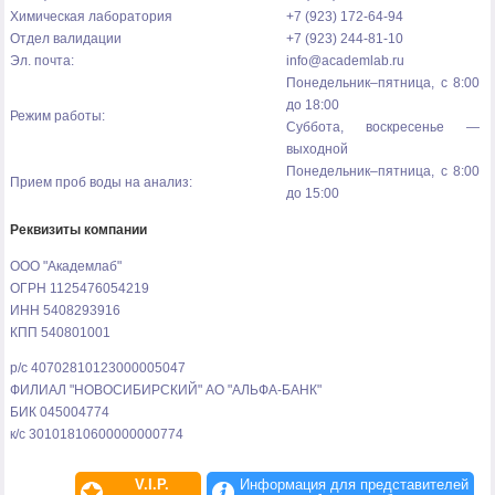
Оставляйте заявку на нашем сайте: www.academlab.ru
Химическая лаборатория
+7 (923) 172-64-94
Отдел валидации
+7 (923) 244-81-10
Эл. почта:
info@academlab.ru
Понедельник–пятница, с 8:00
до 18:00
Режим работы:
Суббота, воскресенье —
выходной
Понедельник–пятница, с 8:00
Прием проб воды на анализ:
до 15:00
Реквизиты компании
ООО "Академлаб"
ОГРН 1125476054219
ИНН 5408293916
КПП 540801001
р/с 40702810123000005047
ФИЛИАЛ "НОВОСИБИРСКИЙ" АО "АЛЬФА-БАНК"
БИК 045004774
к/с 30101810600000000774
V.I.P.
Информация для представителей