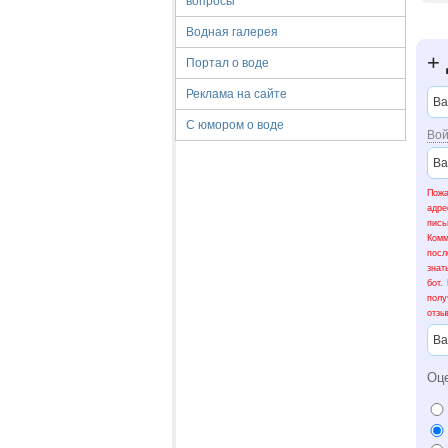
вопросы
Водная галерея
+
Портал о воде
Реклама на сайте
С юмором о воде
Вой
Пожа
адре
пис
Ком
посл
знат
бот.
полу
отзы
Оц