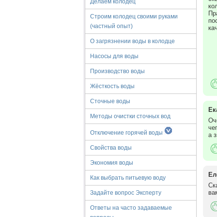
Делаем колодец
ко
Пр
Строим колодец своими руками
по
(частный опыт)
ка
О загрязнении воды в колодце
Насосы для воды
Производство воды
Жёсткость воды
Сточные воды
Ек
Методы очистки сточных вод
Оч
че
Отключение горячей воды
а 
Свойства воды
Экономия воды
Ел
Как выбрать питьевую воду
Ск
ва
Задайте вопрос Эксперту
Ответы на часто задаваемые