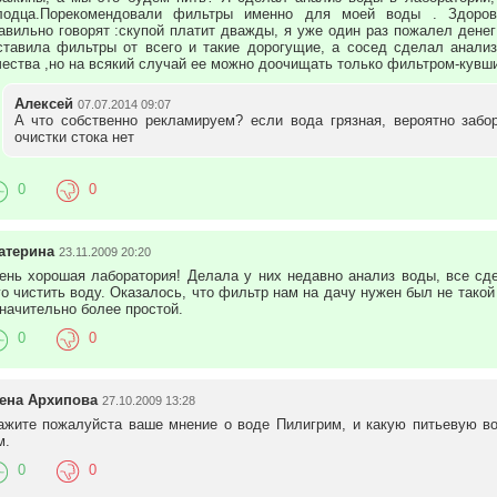
лодца.Порекомендовали фильтры именно для моей воды . Здоров
авильно говорят :скупой платит дважды, я уже один раз пожалел денег
ставила фильтры от всего и такие дорогущие, а сосед сделал анализ
чества ,но на всякий случай ее можно доочищать только фильтром-кувш
Алексей
07.07.2014 09:07
А что собственно рекламируем? если вода грязная, вероятно забо
очистки стока нет
0
0
атерина
23.11.2009 20:20
ень хорошая лаборатория! Делала у них недавно анализ воды, все сде
го чистить воду. Оказалось, что фильтр нам на дачу нужен был не такой
значительно более простой.
0
0
ена Архипова
27.10.2009 13:28
ажите пожалуйста ваше мнение о воде Пилигрим, и какую питьевую во
м.
0
0