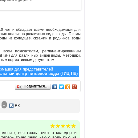
ttp://www.gicpv.ru/
10 лет и обладает всеми необходимыми для
ких анализов различных видов воды. Так мы
ды из колодцев, скважин и родников, воды
 всем показателям, регламентированным
ПиН) для различных видов воды. Методики,
нным нормативным документам.
рмация для представителей
ельный центр питьевой воды (ГИЦ ПВ)
Поделиться…
1
е
ВК
жалению, вся грязь течет в колодцы и
 теперь точно знаю какую воду пью из