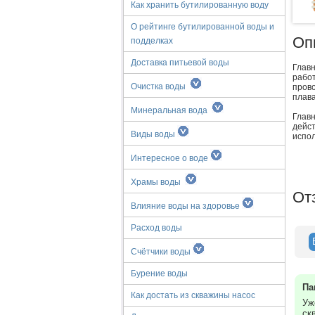
Как хранить бутилированную воду
О рейтинге бутилированной воды и
Оп
подделках
Доставка питьевой воды
Глав
рабо
Очистка воды
пров
плава
Минеральная вода
Глав
дейс
Виды воды
испол
Интересное о воде
Храмы воды
От
Влияние воды на здоровье
Расход воды
Счётчики воды
Бурение воды
Па
Как достать из скважины насос
Уж
ск