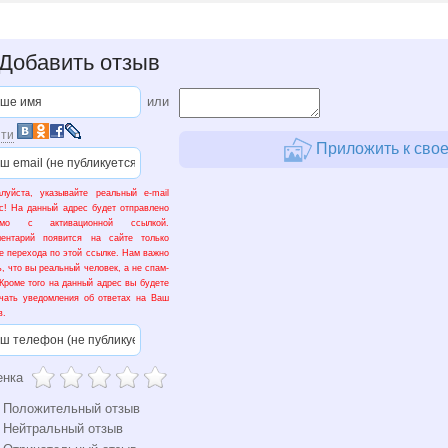
Добавить отзыв
или
ти
Приложить к свое
луйста, указывайте реальный e-mail
с! На данный адрес будет отправлено
ьмо с активационной ссылкой.
ментарий появится на сайте только
е перехода по этой ссылке. Нам важно
ь, что вы реальный человек, а не спам-
 Кроме того на данный адрес вы будете
чать уведомления об ответах на Ваш
в.
енка
Положительный отзыв
Нейтральный отзыв