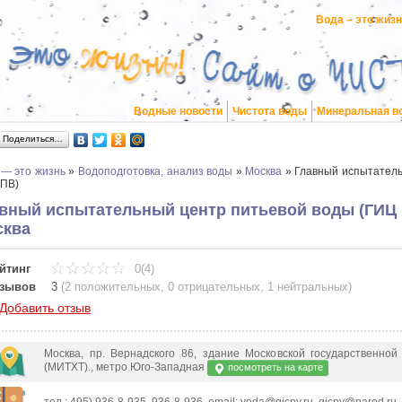
Вода – это жиз
Водные новости
Чистота воды
Минеральная в
Поделиться…
 — это жизнь
»
Водоподготовка, анализ воды
»
Москва
»
Главный испытатель
 ПВ)
вный испытательный центр питьевой воды (ГИЦ 
сква
йтинг
0(4)
зывов
3
(
2 положительных
,
0 отрицательных
,
1 нейтральных
)
Добавить отзыв
Москва, пр. Вернадского 86, здание Московской государственной
(МИТХТ)., метро Юго-Западная
посмотреть на карте