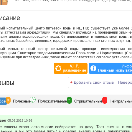
тел.: 495) 936-8-935, 936-8-936, email: voda@gicpv.ru, gicpv@narod.ru, h
исание
ный испытательный центр питьевой воды (ГИЦ ПВ) существует уже более 
ты аттестатами аккредитации. Мы специализируемся на проведении химичес
одим анализ водопроводной воды, бутилированной и минеральной воды, во
тельных бассейнов, ливневых, городских и промышленных сточных вод и т.д.
ный испытательный центр питьевой воды проводит исследования по
твующими Санитарно-эпидемиологическими Правилами и Нормативами (Сан
ьзуемые при исследованиях, также имеют соответствия согласно установле
V.I.P.
Инфо
размещение
Главный испытат
зывы
+
Добавить свой отзыв
Наверх
3
2
0
Все
Полезн
ые
Положит
ельные
Отрицат
ельные
Нейтр
альны
вел
05.03.2013 10:56
е совсем скоро лето,многие собираются на дачу. Тает снег и, к со
важины, а мы это будем пить? Я сделал анализ воды в лаборатории,