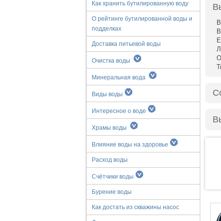
Как хранить бутилированную воду
В
О рейтинге бутилированной воды и
В
подделках
В
Е
Доставка питьевой воды
Л
О
Очистка воды
Т
Минеральная вода
С
Виды воды
Интересное о воде
В
Храмы воды
Влияние воды на здоровье
Расход воды
Счётчики воды
Бурение воды
Как достать из скважины насос