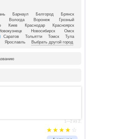
ань
Барнаул
Белгород
Брянск
й
Вологда
Воронеж
Грозный
о
Киев
Краснодар
Красноярск
Новокузнецк
Новосибирск
Омск
Саратов
Тольятти
Томск
Тула
Ярославль
Выбрать другой город
азванию
1—2 из 2.