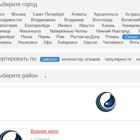
ыберите город
се
Москва
Санкт-Петербург
Алматы
Архангельск
Астрах
ладивосток
Владикавказ
Владимир
Волгоград
Волжски
впатория
Екатеринбург
Ижевск
Иркутск
Казань
Кемеров
ипецк
Махачкала
Набережные Челны
Нижний Новгород
ренбург
Пенза
Пермь
Рим
Ростов-на-Дону
Рязань
Самара
юмень
Ульяновск
Уфа
Хабаровск
Херсон
Челябинск
Ялта
ортировать по
количеству отзывов
популярности
н
рейтингу
ыберите район
Водное дело
г. Самара