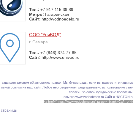
Тел.:
+7 917 115 39 89
Метро:
Гагаринская
Сайт:
http://vodnoedelo.ru
ООО "УниВОД"
г. Самара
Тел.:
+7 (846) 374 77 85
Сайт:
http://www.univod.ru
т защищен законом об авторских правах. Мы будем рады, если вы разместите наши ма
тивной ссылки на наш сайт. Любое неоговоренное предварительно использование стате
повлечь за собой юридические проблемы
ссылка www.vodoobmen.ru
Сайт о ЧИСТОЙ в
<a href="https://www.vodoobmen.ru" target=_blank>Сайт о
х страницы