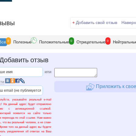
зывы
+
Добавить свой отзыв
Наверх
0
0
0
Все
Полезн
ые
Положит
ельные
Отрицат
ельные
Нейтр
альны
Добавить отзыв
или
ти
Приложить к свое
луйста, указывайте реальный e-mail
с! На данный адрес будет отправлено
ьмо с активационной ссылкой.
ментарий появится на сайте только
е перехода по этой ссылке. Нам важно
ь, что вы реальный человек, а не спам-
 Кроме того на данный адрес вы будете
чать уведомления об ответах на Ваш