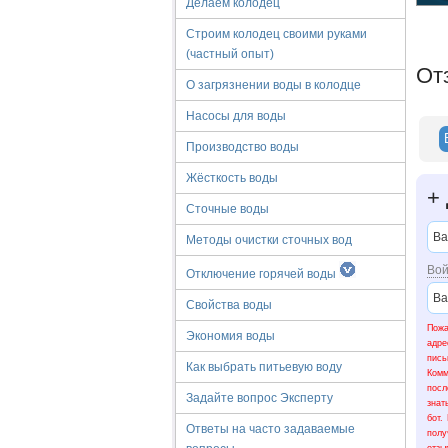
Делаем колодец
Строим колодец своими руками
(частный опыт)
От
О загрязнении воды в колодце
Насосы для воды
Производство воды
Жёсткость воды
+
Сточные воды
Методы очистки сточных вод
Вой
Отключение горячей воды
Свойства воды
Пожа
Экономия воды
адре
пис
Как выбрать питьевую воду
Ком
посл
Задайте вопрос Эксперту
знат
бот.
Ответы на часто задаваемые
полу