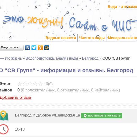
Вода – это жиз
Водные новости
Чистота воды
Минеральная в
Поделиться…
 — это жизнь
»
Водоподготовка, анализ воды
»
Белгород
»
ООО "СВ Групп"
 "СВ Групп" - информация и отзывы. Белгород
йтинг
0(0)
зывов
0
(
0 положительных
,
0 отрицательных
,
0 нейтральных
)
Добавить отзыв
Белгород, п.Дубовое ул.Заводская 1а
посмотреть на карте
10-18