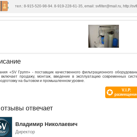
тел.: 8-915-520-98-94. 8-919-228-61-35, email: svfilter@mail.ru, http://svfil
исание
ания «SV Групп» - поставщик качественного фильтрационного оборудован
г включает продажу, монтаж, введение в эксплуатацию современных сис
подготовку на бытовом и промышленном уровне.
V.I.P.
размещени
 отзывы отвечает
Владимир Николаевич
Директор