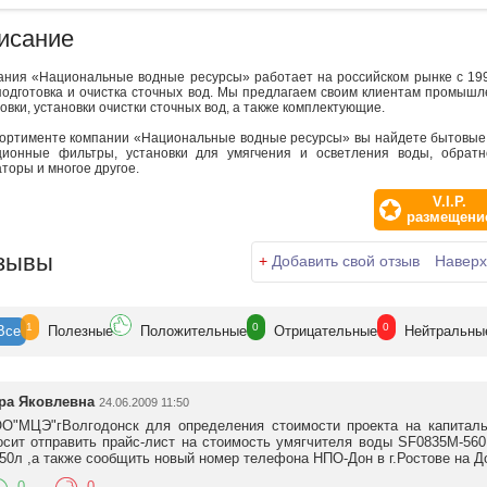
исание
ания «Национальные водные ресурсы» работает на российском рынке с 199
подготовка и очистка сточных вод. Мы предлагаем своим клиентам промыш
овки, установки очистки сточных вод, а также комплектующие.
сортименте компании «Национальные водные ресурсы» вы найдете бытовые
ционные фильтры, установки для умягчения и осветления воды, обратн
торы и многое другое.
V.I.P.
размещени
зывы
+
Добавить свой отзыв
Наверх
1
0
0
Все
Полезн
ые
Положит
ельные
Отрицат
ельные
Нейтр
альны
ра Яковлевна
24.06.2009 11:50
О"МЦЭ"гВолгодонск для определения стоимости проекта на капиталь
осит отправить прайс-лист на стоимость умягчителя воды SF0835М-560
50л ,а также сообщить новый номер телефона НПО-Дон в г.Ростове на Д
0
0