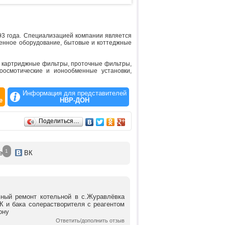
3 года. Специализацией компании является
ленное оборудование, бытовые и коттеджные
 картриджные фильтры, проточные фильтры,
оосмотические и ионообменные установки,
Информация для представителей
е
НВР-ДОН
Поделиться…
1
е
ВК
ный ремонт котельной в с.Журавлёвка
К и бака солерастворителя с реагентом
ону
Ответить/дополнить отзыв