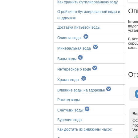
Как хранить бутилированную воду
Оп
О рейтинге бутилированной воды и
подделках
Комп
водо
Доставка питьевой воды
устан
Очистка воды
В ас
сорб
озона
Минеральная вода
Виды воды
Интересное о воде
От
Храмы воды
Влияние воды на здоровье
Расход воды
Счётчики воды
Ве
Бурение воды
ОО
пр
Как достать из скважины насос
V=