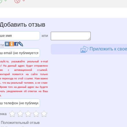
Добавить отзыв
или
ти
Приложить к свое
луйста, указывайте реальный e-mail
с! На данный адрес будет отправлено
ьмо с активационной ссылкой.
ментарий появится на сайте только
е перехода по этой ссылке. Нам важно
ь, что вы реальный человек, а не спам-
 Кроме того на данный адрес вы будете
чать уведомления об ответах на Ваш
в.
енка
Положительный отзыв