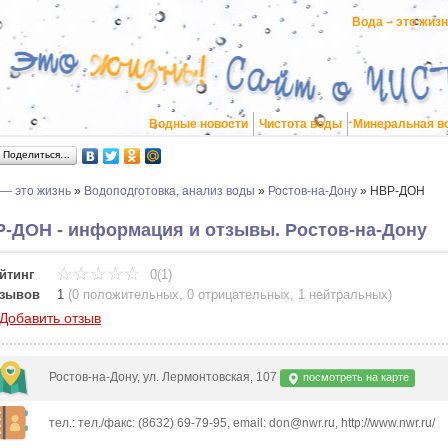
Вода – это жиз
Водные новости
Чистота воды
Минеральная в
Поделиться…
 — это жизнь
»
Водоподготовка, анализ воды
»
Ростов-на-Дону
»
НВР-ДОН
-ДОН - информация и отзывы. Ростов-на-Дону
йтинг
0(1)
зывов
1
(
0 положительных
,
0 отрицательных
,
1 нейтральных
)
Добавить отзыв
Ростов-на-Дону, ул. Лермонтовская, 107
посмотреть на карте
тел.: тел./факс: (8632) 69-79-95, email: don@nwr.ru, http://www.nwr.ru/