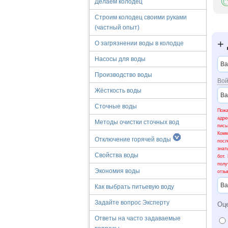
Делаем колодец
Строим колодец своими руками
(частный опыт)
+
О загрязнении воды в колодце
Насосы для воды
Производство воды
Вой
Жёсткость воды
Сточные воды
Пожа
адре
Методы очистки сточных вод
пис
Ком
Отключение горячей воды
посл
знат
Свойства воды
бот.
полу
Экономия воды
отзы
Как выбрать питьевую воду
Задайте вопрос Эксперту
Оц
Ответы на часто задаваемые