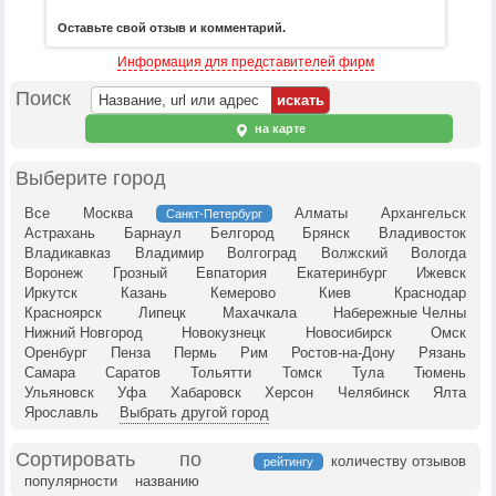
Оставьте свой отзыв и комментарий.
Информация для представителей фирм
Поиск
на карте
Выберите город
Все
Москва
Алматы
Архангельск
Санкт-Петербург
Астрахань
Барнаул
Белгород
Брянск
Владивосток
Владикавказ
Владимир
Волгоград
Волжский
Вологда
Воронеж
Грозный
Евпатория
Екатеринбург
Ижевск
Иркутск
Казань
Кемерово
Киев
Краснодар
Красноярск
Липецк
Махачкала
Набережные Челны
Нижний Новгород
Новокузнецк
Новосибирск
Омск
Оренбург
Пенза
Пермь
Рим
Ростов-на-Дону
Рязань
Самара
Саратов
Тольятти
Томск
Тула
Тюмень
Ульяновск
Уфа
Хабаровск
Херсон
Челябинск
Ялта
Ярославль
Выбрать другой город
Сортировать по
количеству отзывов
рейтингу
популярности
названию