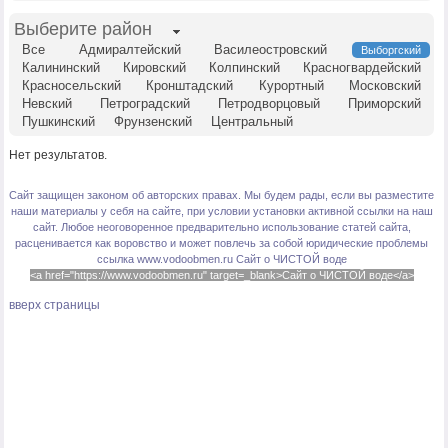
Выберите район
Все
Адмиралтейский
Василеостровский
Выборгский
Калининский
Кировский
Колпинский
Красногвардейский
Красносельский
Кронштадский
Курортный
Московский
Невский
Петроградский
Петродворцовый
Приморский
Пушкинский
Фрунзенский
Центральный
Нет результатов.
Сайт защищен законом об авторских правах. Мы будем рады, если вы разместите
наши материалы у себя на сайте, при условии установки активной ссылки на наш
сайт. Любое неоговоренное предварительно использование статей сайта,
расценивается как воровство и может повлечь за собой юридические проблемы
ссылка www.vodoobmen.ru
Сайт о ЧИСТОЙ воде
<a href="https://www.vodoobmen.ru" target=_blank>Сайт о ЧИСТОЙ воде</a>
вверх страницы