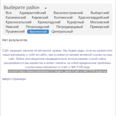
Выберите район
Все
Адмиралтейский
Василеостровский
Выборгский
Калининский
Кировский
Колпинский
Красногвардейский
Красносельский
Кронштадский
Курортный
Московский
Невский
Петроградский
Петродворцовый
Приморский
Пушкинский
Центральный
Фрунзенский
Нет результатов.
Сайт защищен законом об авторских правах. Мы будем рады, если вы разместите
наши материалы у себя на сайте, при условии установки активной ссылки на наш
сайт. Любое неоговоренное предварительно использование статей сайта,
расценивается как воровство и может повлечь за собой юридические проблемы
ссылка www.vodoobmen.ru
Сайт о ЧИСТОЙ воде
<a href="https://www.vodoobmen.ru" target=_blank>Сайт о ЧИСТОЙ воде</a>
вверх страницы