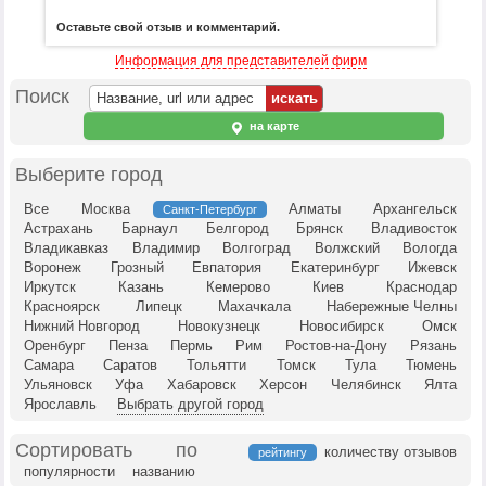
Оставьте свой отзыв и комментарий.
Информация для представителей фирм
Поиск
на карте
Выберите город
Все
Москва
Алматы
Архангельск
Санкт-Петербург
Астрахань
Барнаул
Белгород
Брянск
Владивосток
Владикавказ
Владимир
Волгоград
Волжский
Вологда
Воронеж
Грозный
Евпатория
Екатеринбург
Ижевск
Иркутск
Казань
Кемерово
Киев
Краснодар
Красноярск
Липецк
Махачкала
Набережные Челны
Нижний Новгород
Новокузнецк
Новосибирск
Омск
Оренбург
Пенза
Пермь
Рим
Ростов-на-Дону
Рязань
Самара
Саратов
Тольятти
Томск
Тула
Тюмень
Ульяновск
Уфа
Хабаровск
Херсон
Челябинск
Ялта
Ярославль
Выбрать другой город
Сортировать по
количеству отзывов
рейтингу
популярности
названию