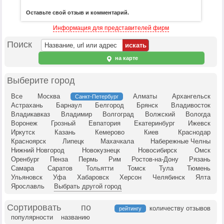
Оставьте свой отзыв и комментарий.
Информация для представителей фирм
Поиск
на карте
Выберите город
Все
Москва
Алматы
Архангельск
Санкт-Петербург
Астрахань
Барнаул
Белгород
Брянск
Владивосток
Владикавказ
Владимир
Волгоград
Волжский
Вологда
Воронеж
Грозный
Евпатория
Екатеринбург
Ижевск
Иркутск
Казань
Кемерово
Киев
Краснодар
Красноярск
Липецк
Махачкала
Набережные Челны
Нижний Новгород
Новокузнецк
Новосибирск
Омск
Оренбург
Пенза
Пермь
Рим
Ростов-на-Дону
Рязань
Самара
Саратов
Тольятти
Томск
Тула
Тюмень
Ульяновск
Уфа
Хабаровск
Херсон
Челябинск
Ялта
Ярославль
Выбрать другой город
Сортировать по
количеству отзывов
рейтингу
популярности
названию