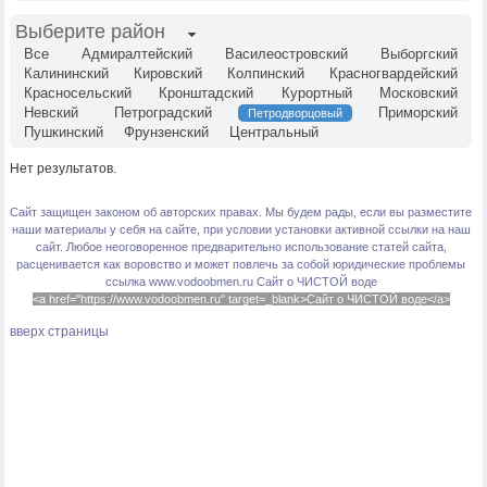
Выберите район
Все
Адмиралтейский
Василеостровский
Выборгский
Калининский
Кировский
Колпинский
Красногвардейский
Красносельский
Кронштадский
Курортный
Московский
Невский
Петроградский
Приморский
Петродворцовый
Пушкинский
Фрунзенский
Центральный
Нет результатов.
Сайт защищен законом об авторских правах. Мы будем рады, если вы разместите
наши материалы у себя на сайте, при условии установки активной ссылки на наш
сайт. Любое неоговоренное предварительно использование статей сайта,
расценивается как воровство и может повлечь за собой юридические проблемы
ссылка www.vodoobmen.ru
Сайт о ЧИСТОЙ воде
<a href="https://www.vodoobmen.ru" target=_blank>Сайт о ЧИСТОЙ воде</a>
вверх страницы