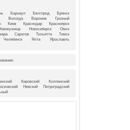
нь
Барнаул
Белгород
Брянск
й
Вологда
Воронеж
Грозный
о
Киев
Краснодар
Красноярск
Новокузнецк
Новосибирск
Омск
мара
Саратов
Тольятти
Томск
Челябинск
Ялта
Ярославль
азванию
инский
Кировский
Колпинский
осковский
Невский
Петроградский
ьный