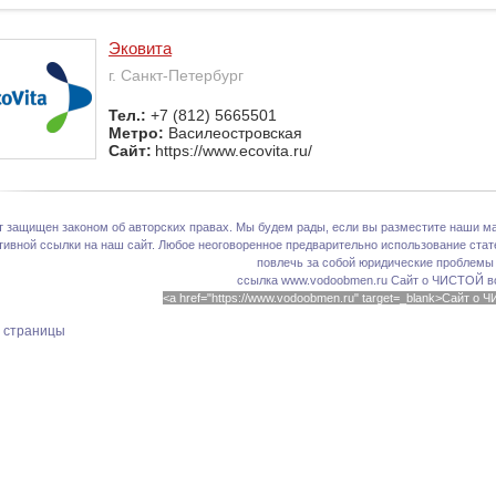
Эковита
г. Санкт-Петербург
Тел.:
+7 (812) 5665501
Метро:
Василеостровская
Сайт:
https://www.ecovita.ru/
т защищен законом об авторских правах. Мы будем рады, если вы разместите наши ма
тивной ссылки на наш сайт. Любое неоговоренное предварительно использование стате
повлечь за собой юридические проблемы
ссылка www.vodoobmen.ru
Сайт о ЧИСТОЙ в
<a href="https://www.vodoobmen.ru" target=_blank>Сайт о
х страницы