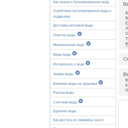
Как хранить бутилированную воду
В
О рейтинге бутилированной воды и
В
подделках
В
Е
Доставка питьевой воды
Л
О
Очистка воды
Т
В
Минеральная вода
Виды воды
С
Интересное о воде
В
Храмы воды
В
Влияние воды на здоровье
К
П
Расход воды
Счётчики воды
Бурение воды
Как достать из скважины насос