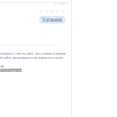
1—1 из 1.
0 отзывов
териалы у себя на сайте, при условии установки
й сайта, расценивается как воровство и может
оде
 ЧИСТОЙ воде</a>