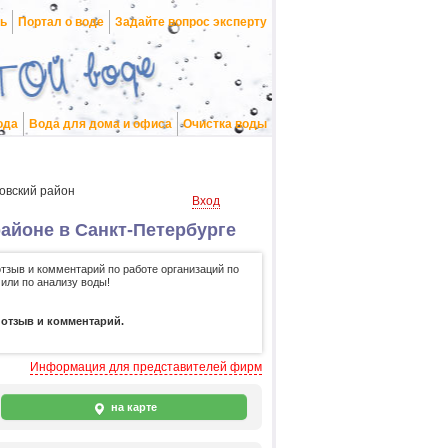
нь
Портал о воде
Задайте вопрос эксперту
ода
Вода для дома и офиса
Очистка воды
овский район
Вход
айоне в Санкт-Петербурге
отзыв и комментарий по работе организаций по
 или по анализу воды!
 отзыв и комментарий.
Информация для представителей фирм
на карте