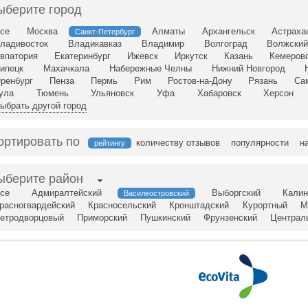
ыберите город
се
Москва
Алматы
Архангельск
Астраха
Санкт-Петербург
ладивосток
Владикавказ
Владимир
Волгоград
Волжски
впатория
Екатеринбург
Ижевск
Иркутск
Казань
Кемеров
ипецк
Махачкала
Набережные Челны
Нижний Новгород
ренбург
Пенза
Пермь
Рим
Ростов-на-Дону
Рязань
Са
ула
Тюмень
Ульяновск
Уфа
Хабаровск
Херсон
ыбрать другой город
ортировать по
количеству отзывов
популярности
н
рейтингу
ыберите район
се
Адмиралтейский
Выборгский
Калин
Василеостровский
расногвардейский
Красносельский
Кронштадский
Курортный
М
етродворцовый
Приморский
Пушкинский
Фрунзенский
Централ