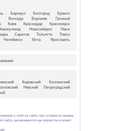
нь
Барнаул
Белгород
Брянск
й
Вологда
Воронеж
Грозный
о
Киев
Краснодар
Красноярск
Новокузнецк
Новосибирск
Омск
мара
Саратов
Тольятти
Томск
Челябинск
Ялта
Ярославль
азванию
нинский
Кировский
Колпинский
осковский
Невский
Петроградский
ный
териалы у себя на сайте, при условии установки
й сайта, расценивается как воровство и может
оде