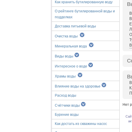
Как хранить бутилированную воду
В
О рейтинге бутилированной воды и
В
подделках
В
Е
Доставка питьевой воды
Л
О
Очистка воды
Т
В
Минеральная вода
Виды воды
С
Интересное о воде
В
Храмы воды
В
Влияние воды на здоровье
К
П
Расход воды
Нет р
Счётчики воды
Бурение воды
Сай
ак
Как достать из скважины насос