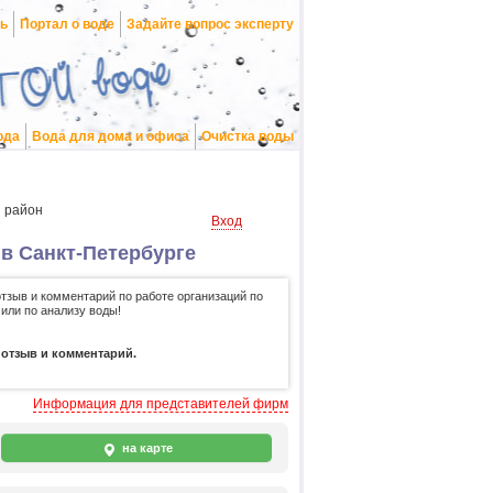
нь
Портал о воде
Задайте вопрос эксперту
ода
Вода для дома и офиса
Очистка воды
 район
Вход
в Санкт-Петербурге
отзыв и комментарий по работе организаций по
 или по анализу воды!
 отзыв и комментарий.
Информация для представителей фирм
на карте