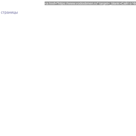
<a href="https://www.vodoobmen.ru" target=_blank>Сайт о
х страницы