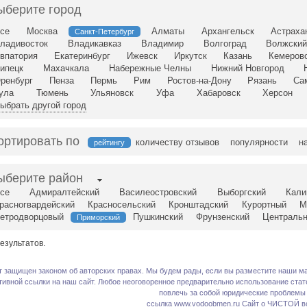
ыберите город
се
Москва
Алматы
Архангельск
Астраха
Санкт-Петербург
ладивосток
Владикавказ
Владимир
Волгоград
Волжски
впатория
Екатеринбург
Ижевск
Иркутск
Казань
Кемеров
ипецк
Махачкала
Набережные Челны
Нижний Новгород
ренбург
Пенза
Пермь
Рим
Ростов-на-Дону
Рязань
Са
ула
Тюмень
Ульяновск
Уфа
Хабаровск
Херсон
ыбрать другой город
ортировать по
количеству отзывов
популярности
н
рейтингу
ыберите район
се
Адмиралтейский
Василеостровский
Выборгский
Кали
расногвардейский
Красносельский
Кронштадский
Курортный
М
етродворцовый
Пушкинский
Фрунзенский
Централь
Приморский
езультатов.
т защищен законом об авторских правах. Мы будем рады, если вы разместите наши ма
тивной ссылки на наш сайт. Любое неоговоренное предварительно использование стате
повлечь за собой юридические проблемы
ссылка www.vodoobmen.ru
Сайт о ЧИСТОЙ в