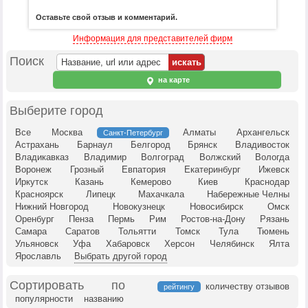
Оставьте свой отзыв и комментарий.
Информация для представителей фирм
Поиск
на карте
Выберите город
Все
Москва
Алматы
Архангельск
Санкт-Петербург
Астрахань
Барнаул
Белгород
Брянск
Владивосток
Владикавказ
Владимир
Волгоград
Волжский
Вологда
Воронеж
Грозный
Евпатория
Екатеринбург
Ижевск
Иркутск
Казань
Кемерово
Киев
Краснодар
Красноярск
Липецк
Махачкала
Набережные Челны
Нижний Новгород
Новокузнецк
Новосибирск
Омск
Оренбург
Пенза
Пермь
Рим
Ростов-на-Дону
Рязань
Самара
Саратов
Тольятти
Томск
Тула
Тюмень
Ульяновск
Уфа
Хабаровск
Херсон
Челябинск
Ялта
Ярославль
Выбрать другой город
Сортировать по
количеству отзывов
рейтингу
популярности
названию