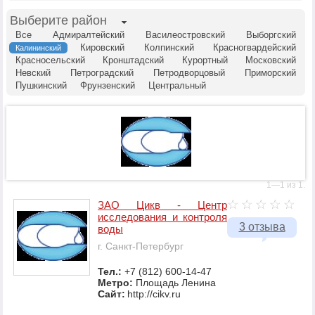
Выберите район
Все
Адмиралтейский
Василеостровский
Выборгский
Кировский
Колпинский
Красногвардейский
Калининский
Красносельский
Кронштадский
Курортный
Московский
Невский
Петроградский
Петродворцовый
Приморский
Пушкинский
Фрунзенский
Центральный
1—1 из 1.
ЗАО Цикв - Центр
исследования и контроля
3 отзыва
воды
г. Санкт-Петербург
Тел.:
+7 (812) 600-14-47
Метро:
Площадь Ленина
Сайт:
http://cikv.ru