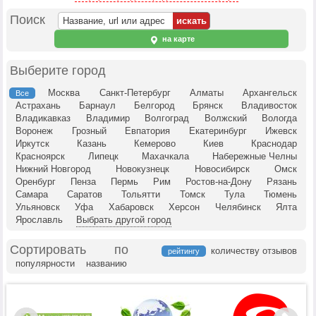
Поиск
на карте
Выберите город
Москва
Санкт-Петербург
Алматы
Архангельск
Все
Астрахань
Барнаул
Белгород
Брянск
Владивосток
Владикавказ
Владимир
Волгоград
Волжский
Вологда
Воронеж
Грозный
Евпатория
Екатеринбург
Ижевск
Иркутск
Казань
Кемерово
Киев
Краснодар
Красноярск
Липецк
Махачкала
Набережные Челны
Нижний Новгород
Новокузнецк
Новосибирск
Омск
Оренбург
Пенза
Пермь
Рим
Ростов-на-Дону
Рязань
Самара
Саратов
Тольятти
Томск
Тула
Тюмень
Ульяновск
Уфа
Хабаровск
Херсон
Челябинск
Ялта
Ярославль
Выбрать другой город
Сортировать по
количеству отзывов
рейтингу
популярности
названию