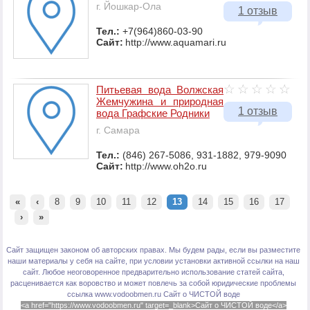
г. Йошкар-Ола
1 отзыв
Тел.:
+7(964)860-03-90
Сайт:
http://www.aquamari.ru
Питьевая вода Волжская
Жемчужина и природная
1 отзыв
вода Графские Родники
г. Самара
Тел.:
(846) 267-5086, 931-1882, 979-9090
Сайт:
http://www.oh2o.ru
«
‹
8
9
10
11
12
13
14
15
16
17
›
»
Сайт защищен законом об авторских правах. Мы будем рады, если вы разместите
наши материалы у себя на сайте, при условии установки активной ссылки на наш
сайт. Любое неоговоренное предварительно использование статей сайта,
расценивается как воровство и может повлечь за собой юридические проблемы
ссылка www.vodoobmen.ru
Сайт о ЧИСТОЙ воде
<a href="https://www.vodoobmen.ru" target=_blank>Сайт о ЧИСТОЙ воде</a>