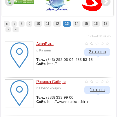
«
‹
8
9
10
11
12
13
14
15
16
17
›
»
121—130 из 453.
АкваВита
г. Казань
2 отзыва
Тел.:
(843) 292-06-04, 253-53-15
Сайт:
http://
Росинка Сибири
г. Новосибирск
1 отзыв
Тел.:
(383) 333-99-00
Сайт:
http://www.rosinka-sibiri.ru