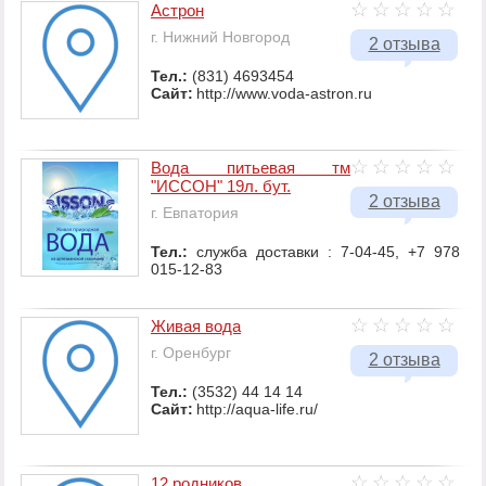
Астрон
г. Нижний Новгород
2 отзыва
Тел.:
(831) 4693454
Сайт:
http://www.voda-astron.ru
Вода питьевая тм
"ИССОН" 19л. бут.
2 отзыва
г. Евпатория
Тел.:
служба доставки : 7-04-45, +7 978
015-12-83
Живая вода
г. Оренбург
2 отзыва
Тел.:
(3532) 44 14 14
Сайт:
http://aqua-life.ru/
12 родников