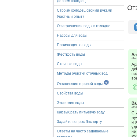
Делаем колодец
От
Строим колодец своими руками
(частный опыт)
О загрязнении воды в колодце
Насосы для воды
Производство воды
Ал
Жёсткость воды
Мес
Сточные воды
Ар
де
пр
Методы очистки сточных вод
во
Отключение горячей воды
Свойства воды
Экономия воды
Ва
Мес
Как выбрать питьевую воду
С 
лу
Задайте вопрос Эксперту
и 
уд
не
Ответы на часто задаваемые
му