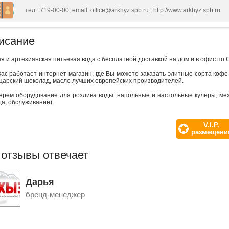
тел.: 719-00-00, email: office@arkhyz.spb.ru , http://www.arkhyz.spb.ru
исание
я и артезианская питьевая вода с бесплатной доставкой на дом и в офис по С
ас работает интернет-магазин, где Вы можете заказать элитные сорта кофе
царский шоколад, масло лучших европейских производителей.
ерем оборудование для розлива воды: напольные и настольные кулеры, мех
а, обслуживание).
V.I.P.
размещени
 отзывы отвечает
Дарья
бренд-менеджер