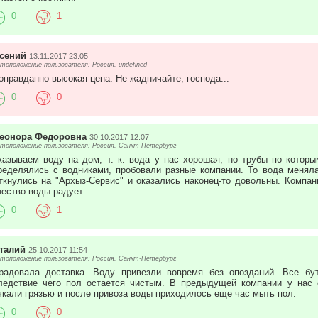
0
1
сений
13.11.2017 23:05
тоположение пользователя: Россия, undefined
оправданно высокая цена. Не жадничайте, господа...
0
0
еонора Федоровна
30.10.2017 12:07
тоположение пользователя: Россия, Санкт-Петербург
казываем воду на дом, т. к. вода у нас хорошая, но трубы по которы
ределялись с водниками, пробовали разные компании. То вода меняла
ткнулись на "Архыз-Сервис" и оказались наконец-то довольны. Компан
чество воды радует.
0
1
талий
25.10.2017 11:54
тоположение пользователя: Россия, Санкт-Петербург
радовала доставка. Воду привезли вовремя без опозданий. Все бу
ледствие чего пол остается чистым. В предыдущей компании у нас 
чкали грязью и после привоза воды приходилось еще час мыть пол.
0
0