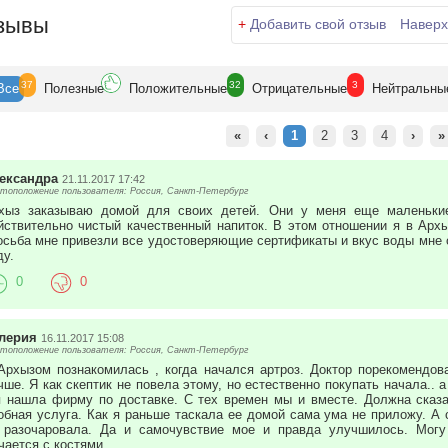
зывы
+
Добавить свой отзыв
Наверх
37
32
3
Все
Полезн
ые
Положит
ельные
Отрицат
ельные
Нейтр
альны
«
‹
1
2
3
4
›
»
ександра
21.11.2017 17:42
тоположение пользователя: Россия, Санкт-Петербург
хыз заказываю домой для своих детей. Они у меня еще маленькие
йствительно чистый качественный напиток. В этом отношении я в Арх
осьба мне привезли все удостоверяющие сертификаты и вкус воды мне оч
ду.
0
0
лерия
16.11.2017 15:08
тоположение пользователя: Россия, Санкт-Петербург
Архызом познакомилась , когда начался артроз. Доктор порекомендов
чше. Я как скептик не повела этому, но естественно покупать начала.. а
я нашла фирму по доставке. С тех времен мы и вместе. Должна сказа
обная услуга. Как я раньше таскала ее домой сама ума не приложу. А
 разочаровала. Да и самочувствие мое и правда улучшилось. Могу
чается с костями.