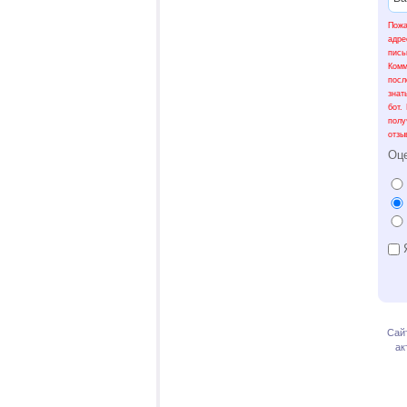
Пожа
адре
пис
Ком
посл
знат
бот.
полу
отзы
Оц
Я
Сай
ак