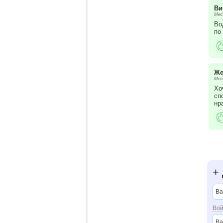
Ви
Мес
Во
по
Же
Мес
Хо
сп
нр
+
Вой