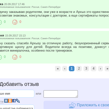
ка
20.09.2017 17:46
тоположение пользователя: Россия, Санкт-Петербург
дичку заказываю родителям, они уже в возрасте и Архыз это единствен
 советам знакомых, консультации с доктором, а еще сертификаты попрос
0
0
ня
15.09.2017 15:13
тоположение пользователя: Россия, Санкт-Петербург
чу сказать спасибо Архызу за отличную работу, безукоризненный серв
ортивную щколу для детей. Водители всегда на позитиве, донесут 
авится минералочка, особенно после тренировок.
0
0
«
‹
1
2
3
4
›
»
Добавить отзыв
или
ти
Приложить к свое