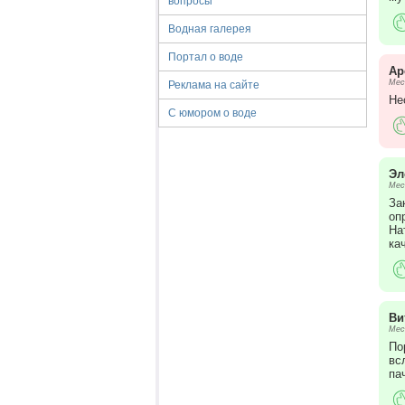
вопросы
Водная галерея
Портал о воде
Ар
Мес
Реклама на сайте
Не
С юмором о воде
Эл
Мес
За
оп
На
ка
Ви
Мес
По
вс
па