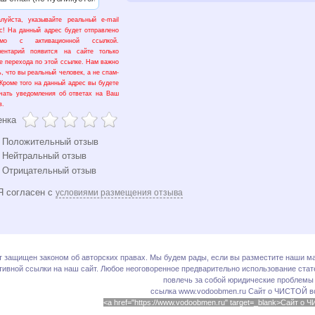
луйста, указывайте реальный e-mail
с! На данный адрес будет отправлено
ьмо с активационной ссылкой.
ментарий появится на сайте только
е перехода по этой ссылке. Нам важно
ь, что вы реальный человек, а не спам-
 Кроме того на данный адрес вы будете
чать уведомления об ответах на Ваш
в.
енка
Положительный отзыв
Нейтральный отзыв
Отрицательный отзыв
 согласен с
условиями размещения отзыва
т защищен законом об авторских правах. Мы будем рады, если вы разместите наши ма
тивной ссылки на наш сайт. Любое неоговоренное предварительно использование стате
повлечь за собой юридические проблемы
ссылка www.vodoobmen.ru
Сайт о ЧИСТОЙ в
<a href="https://www.vodoobmen.ru" target=_blank>Сайт о