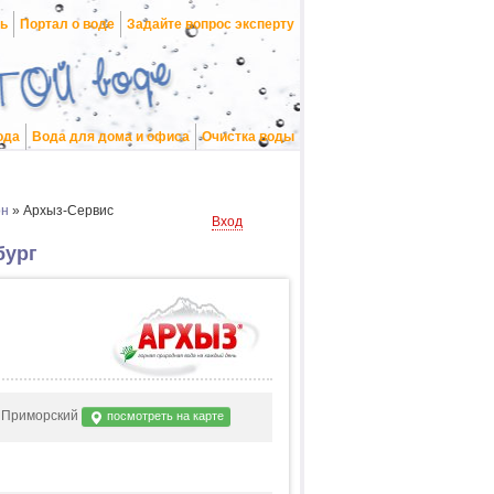
нь
Портал о воде
Задайте вопрос эксперту
ода
Вода для дома и офиса
Очистка воды
он
»
Архыз-Сервис
Вход
бург
он Приморский
посмотреть на карте