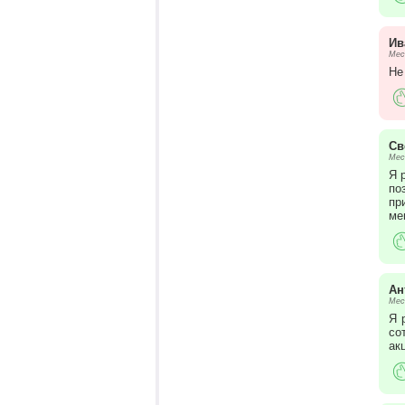
Ив
Мес
Не
Св
Мес
Я 
по
пр
ме
Ан
Мес
Я 
со
ак