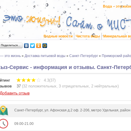
Вода – это жиз
Водные новости
Чистота воды
Минеральная в
Поделиться…
 — это жизнь
»
Доставка питьевой воды
»
Санкт-Петербург
»
Приморский рай
ыз-Сервис - информация и отзывы. Санкт-Петер
йтинг
4.3(37)
зывов
37
(
32 положительных
,
3 отрицательных
,
2 нейтральных
)
Добавить отзыв
Санкт-Петербург, ул. Афонская д.2 оф. 2-206, метро Удельная, рай
09.00-21.00