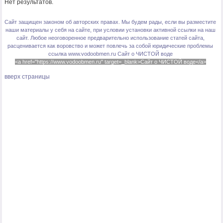
Нет результатов.
Сайт защищен законом об авторских правах. Мы будем рады, если вы разместите
наши материалы у себя на сайте, при условии установки активной ссылки на наш
сайт. Любое неоговоренное предварительно использование статей сайта,
расценивается как воровство и может повлечь за собой юридические проблемы
ссылка www.vodoobmen.ru
Сайт о ЧИСТОЙ воде
<a href="https://www.vodoobmen.ru" target=_blank>Сайт о ЧИСТОЙ воде</a>
вверх страницы