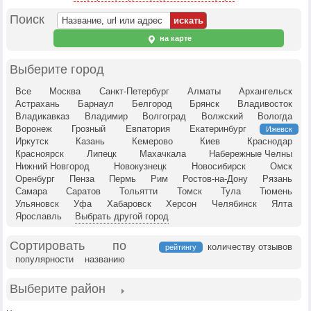
Поиск
на карте
Выберите город
Все
Москва
Санкт-Петербург
Алматы
Архангельск
Астрахань
Барнаул
Белгород
Брянск
Владивосток
Владикавказ
Владимир
Волгоград
Волжский
Вологда
Воронеж
Грозный
Евпатория
Екатеринбург
Ижевск
Иркутск
Казань
Кемерово
Киев
Краснодар
Красноярск
Липецк
Махачкала
Набережные Челны
Нижний Новгород
Новокузнецк
Новосибирск
Омск
Оренбург
Пенза
Пермь
Рим
Ростов-на-Дону
Рязань
Самара
Саратов
Тольятти
Томск
Тула
Тюмень
Ульяновск
Уфа
Хабаровск
Херсон
Челябинск
Ялта
Ярославль
Выбрать другой город
Сортировать по
количеству отзывов
рейтингу
популярности
названию
Выберите район