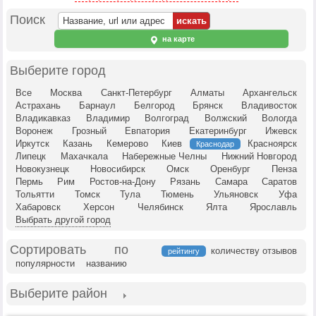
Поиск
на карте
Выберите город
Все
Москва
Санкт-Петербург
Алматы
Архангельск
Астрахань
Барнаул
Белгород
Брянск
Владивосток
Владикавказ
Владимир
Волгоград
Волжский
Вологда
Воронеж
Грозный
Евпатория
Екатеринбург
Ижевск
Иркутск
Казань
Кемерово
Киев
Красноярск
Краснодар
Липецк
Махачкала
Набережные Челны
Нижний Новгород
Новокузнецк
Новосибирск
Омск
Оренбург
Пенза
Пермь
Рим
Ростов-на-Дону
Рязань
Самара
Саратов
Тольятти
Томск
Тула
Тюмень
Ульяновск
Уфа
Хабаровск
Херсон
Челябинск
Ялта
Ярославль
Выбрать другой город
Сортировать по
количеству отзывов
рейтингу
популярности
названию
Выберите район