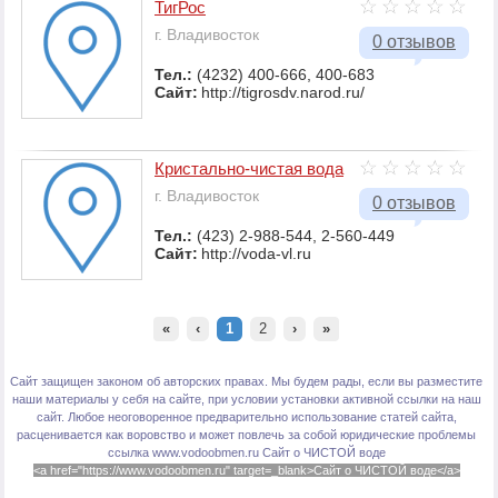
ТигРос
г. Владивосток
0 отзывов
Тел.:
(4232) 400-666, 400-683
Сайт:
http://tigrosdv.narod.ru/
Кристально-чистая вода
г. Владивосток
0 отзывов
Тел.:
(423) 2-988-544, 2-560-449
Сайт:
http://voda-vl.ru
«
‹
1
2
›
»
Сайт защищен законом об авторских правах. Мы будем рады, если вы разместите
наши материалы у себя на сайте, при условии установки активной ссылки на наш
сайт. Любое неоговоренное предварительно использование статей сайта,
расценивается как воровство и может повлечь за собой юридические проблемы
ссылка www.vodoobmen.ru
Сайт о ЧИСТОЙ воде
<a href="https://www.vodoobmen.ru" target=_blank>Сайт о ЧИСТОЙ воде</a>