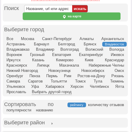
Поиск
на карте
Выберите город
Все
Москва
Санкт-Петербург
Алматы
Архангельск
Астрахань
Барнаул
Белгород
Брянск
Владивосток
Владикавказ
Владимир
Волгоград
Волжский
Вологда
Воронеж
Грозный
Евпатория
Екатеринбург
Ижевск
Иркутск
Казань
Кемерово
Киев
Краснодар
Красноярск
Липецк
Махачкала
Набережные Челны
Нижний Новгород
Новокузнецк
Новосибирск
Омск
Оренбург
Пенза
Пермь
Рим
Ростов-на-Дону
Рязань
Самара
Саратов
Тольятти
Томск
Тула
Тюмень
Ульяновск
Уфа
Хабаровск
Херсон
Челябинск
Ялта
Ярославль
Выбрать другой город
Сортировать по
количеству отзывов
рейтингу
популярности
названию
Выберите район