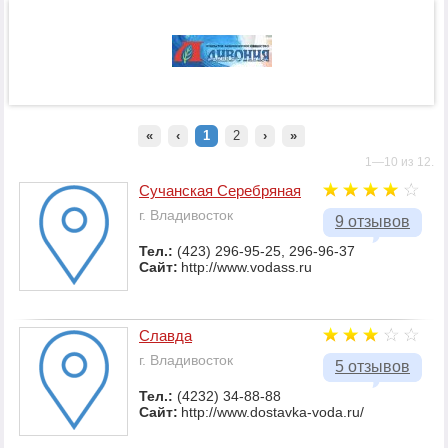
«
‹
1
2
›
»
1—10 из 12.
Сучанская Серебряная
г. Владивосток
9 отзывов
Тел.:
(423) 296-95-25, 296-96-37
Сайт:
http://www.vodass.ru
Славда
г. Владивосток
5 отзывов
Тел.:
(4232) 34-88-88
Сайт:
http://www.dostavka-voda.ru/