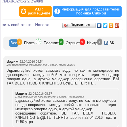
Доставка питьевой воды в Новосибирске - это качественный и удобный
Читать полное описание
сервис. Судите сами:
Вы можете заказать питьевую воду с доставкой в офис или на дом
V.I.P.
Информация для представителей
абсолютно бесплатно;
размещение
Росинка Сибири
Заказывая питьевую воду, потребитель в считанные часы получает не
только вкусный и качественный продукт, но и оборудование для более
Отзывы
авить свой отзыв
комфортного употребления и хранения воды - кулеры, помпы,
Наверх
Поделиться…
стаканодержатели, стеллажи, подставки;
«Росинка Сибири» - первая из компаний по доставке питьевой воды в
Новосибирске предлагает свои клиентам осуществить оплату заказа при
помощи карт Visa и MasterCard. Расчёт осуществляется посредством
1
0
0
1
Все
Полезн
Положит
Отрицат
Нейтр
ВК
портативных терминалов, которые всегда находятся при водителе.
Большой выбор, оптимальные цены и внимательное отношение к
клиентам делают компанию «Росинка Сибири» одним из лучших
поставщиков питьевой воды в Новосибирске!
Вадим
22.04.2016 08:54
Местоположение пользователя: Россия, Новосибирск
Здравствуйте! хотел заказать воду. но как то менеджеры не
договорились между собой что говорить . один менеджер
говорил одно, а другой менеджер совершенно обратное. ВЫ
ТАК ВСЕХ НОВЫХ КЛИЕНТОВ БУДЕТЕ ТЕРЯТЬ .
Вадим
22.04.2016 08:57
Местоположение пользователя: Россия, Новосибирск
Здравствуйте! хотел заказать воду. но как то менеджеры
не договорились между собой что говорить . один
менеджер говорил одно, а другой менеджер
совершенно обратное. ВЫ ТАК ВСЕХ НОВЫХ
КЛИЕНТОВ БУДЕТЕ ТЕРЯТЬ .звонил 22.04.2016 года в
11-50 утра