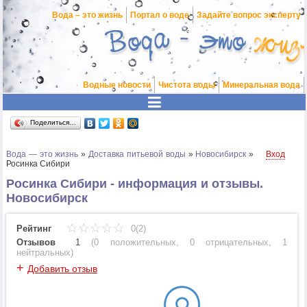
Вода – это жизнь
Портал о воде
Задайте вопрос эксперту
Водные новости
Чистота воды
Минеральная вода
Поделиться…
Вода — это жизнь
»
Доставка питьевой воды
»
Новосибирск
»
Вход
Росинка Сибири
Росинка Сибири - информация и отзывы.
Новосибирск
Рейтинг
0(2)
Отзывов
1
(
0 положительных
,
0 отрицательных
,
1
нейтральных
)
+
Добавить отзыв