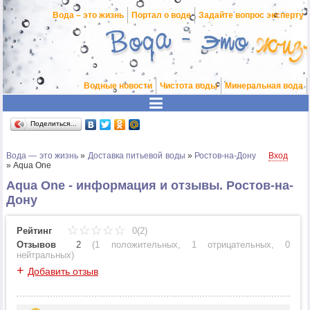
Вода – это жизнь
Портал о воде
Задайте вопрос эксперту
Водные новости
Чистота воды
Минеральная вода
Поделиться…
Вода — это жизнь
»
Доставка питьевой воды
»
Ростов-на-Дону
Вход
»
Aqua One
Aqua One - информация и отзывы. Ростов-на-
Дону
Рейтинг
0(2)
Отзывов
2
(
1 положительных
,
1 отрицательных
,
0
нейтральных
)
+
Добавить отзыв