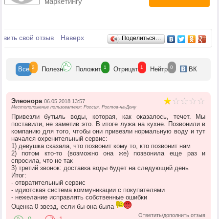
маркетингу
Отзывы
авить свой отзыв
Наверх
Поделиться…
2
1
1
0
Все
Полезн
Положит
Отрицат
Нейтр
ВК
Элеонора
06.05.2018 13:57
Местоположение пользователя: Россия, Ростов-на-Дону
Привезли бутыль воды, которая, как оказалось, течет. Мы
поставили, не заметив это. В итоге лужа на кухне. Позвонили в
компанию для того, чтобы они привезли нормальную воду и тут
начался охренительный сервис:
1) девушка сказала, что позвонит кому то, кто позвонит нам
2) потом кто-то (возможно она же) позвонила еще раз и
спросила, что не так
3) третий звонок: доставка воды будет на следующий день
Итог:
- отвратительный сервис
- идиотская система коммуникации с покупателями
- нежелание исправлять собственные ошибки
Оценка 0 звезд, если бы она была
Ответить/дополнить отзыв