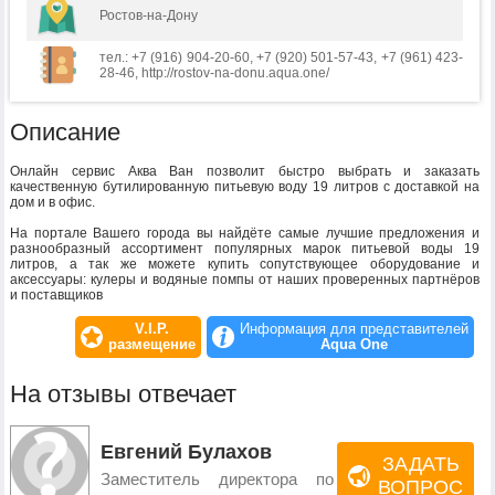
Ростов-на-Дону
тел.: +7 (916) 904-20-60, +7 (920) 501-57-43, +7 (961) 423-
28-46, http://rostov-na-donu.aqua.one/
Описание
Онлайн сервис Аква Ван позволит быстро выбрать и заказать
качественную бутилированную питьевую воду 19 литров с доставкой на
дом и в офис.
На портале Вашего города вы найдёте самые лучшие предложения и
разнообразный ассортимент популярных марок питьевой воды 19
литров, а так же можете купить сопутствующее оборудование и
аксессуары: кулеры и водяные помпы от наших проверенных партнёров
и поставщиков
V.I.P.
Информация для представителей
размещение
Aqua One
На отзывы отвечает
Евгений Булахов
ЗАДАТЬ
Заместитель директора по
ВОПРОС