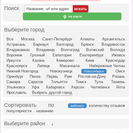
Поиск
на карте
Выберите город
Все
Москва
Санкт-Петербург
Алматы
Архангельск
Астрахань
Барнаул
Белгород
Брянск
Владивосток
Владикавказ
Владимир
Волгоград
Волжский
Вологда
Воронеж
Грозный
Евпатория
Екатеринбург
Ижевск
Иркутск
Казань
Кемерово
Киев
Краснодар
Красноярск
Липецк
Махачкала
Набережные Челны
Нижний Новгород
Новокузнецк
Омск
Новосибирск
Оренбург
Пенза
Пермь
Рим
Ростов-на-Дону
Рязань
Самара
Саратов
Тольятти
Томск
Тула
Тюмень
Ульяновск
Уфа
Хабаровск
Херсон
Челябинск
Ялта
Ярославль
Выбрать другой город
Сортировать по
количеству отзывов
рейтингу
популярности
названию
Выберите район