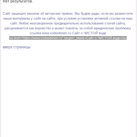
Нет результатов.
Сайт защищен законом об авторских правах. Мы будем рады, если вы разместите
наши материалы у себя на сайте, при условии установки активной ссылки на наш
сайт. Любое неоговоренное предварительно использование статей сайта,
расценивается как воровство и может повлечь за собой юридические проблемы
ссылка www.vodoobmen.ru
Сайт о ЧИСТОЙ воде
<a href="https://www.vodoobmen.ru" target=_blank>Сайт о ЧИСТОЙ воде</a>
вверх страницы