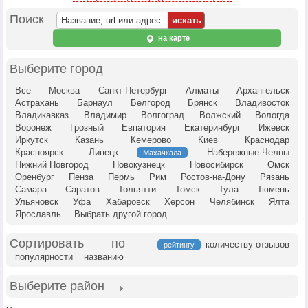
Поиск
на карте
Выберите город
Все
Москва
Санкт-Петербург
Алматы
Архангельск
Астрахань
Барнаул
Белгород
Брянск
Владивосток
Владикавказ
Владимир
Волгоград
Волжский
Вологда
Воронеж
Грозный
Евпатория
Екатеринбург
Ижевск
Иркутск
Казань
Кемерово
Киев
Краснодар
Красноярск
Липецк
Набережные Челны
Махачкала
Нижний Новгород
Новокузнецк
Новосибирск
Омск
Оренбург
Пенза
Пермь
Рим
Ростов-на-Дону
Рязань
Самара
Саратов
Тольятти
Томск
Тула
Тюмень
Ульяновск
Уфа
Хабаровск
Херсон
Челябинск
Ялта
Ярославль
Выбрать другой город
Сортировать по
количеству отзывов
рейтингу
популярности
названию
Выберите район