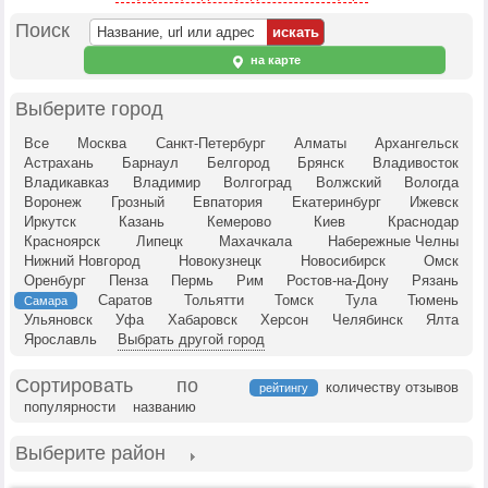
Поиск
на карте
Выберите город
Все
Москва
Санкт-Петербург
Алматы
Архангельск
Астрахань
Барнаул
Белгород
Брянск
Владивосток
Владикавказ
Владимир
Волгоград
Волжский
Вологда
Воронеж
Грозный
Евпатория
Екатеринбург
Ижевск
Иркутск
Казань
Кемерово
Киев
Краснодар
Красноярск
Липецк
Махачкала
Набережные Челны
Нижний Новгород
Новокузнецк
Новосибирск
Омск
Оренбург
Пенза
Пермь
Рим
Ростов-на-Дону
Рязань
Саратов
Тольятти
Томск
Тула
Тюмень
Самара
Ульяновск
Уфа
Хабаровск
Херсон
Челябинск
Ялта
Ярославль
Выбрать другой город
Сортировать по
количеству отзывов
рейтингу
популярности
названию
Выберите район