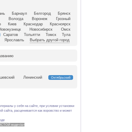
ань
Барнаул
Белгород
Брянск
й
Вологда
Воронеж
Грозный
о
Киев
Краснодар
Красноярск
Новокузнецк
Новосибирск
Омск
Саратов
Тольятти
Томск
Тула
Ярославль
Выбрать другой город
азванию
шевский
Ленинский
Октябрьский
териалы у себя на сайте, при условии установки
й сайта, расценивается как воровство и может
оде
 ЧИСТОЙ воде</a>