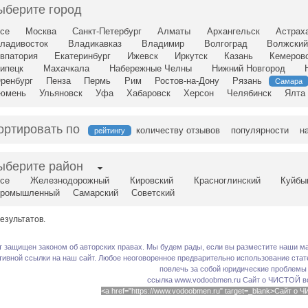
ыберите город
се
Москва
Санкт-Петербург
Алматы
Архангельск
Астрах
ладивосток
Владикавказ
Владимир
Волгоград
Волжски
впатория
Екатеринбург
Ижевск
Иркутск
Казань
Кемеров
ипецк
Махачкала
Набережные Челны
Нижний Новгород
ренбург
Пенза
Пермь
Рим
Ростов-на-Дону
Рязань
Самара
юмень
Ульяновск
Уфа
Хабаровск
Херсон
Челябинск
Ялта
ортировать по
количеству отзывов
популярности
н
рейтингу
ыберите район
се
Железнодорожный
Кировский
Красноглинский
Куйбы
ромышленный
Самарский
Советский
езультатов.
т защищен законом об авторских правах. Мы будем рады, если вы разместите наши ма
тивной ссылки на наш сайт. Любое неоговоренное предварительно использование стате
повлечь за собой юридические проблемы
ссылка www.vodoobmen.ru
Сайт о ЧИСТОЙ в
<a href="https://www.vodoobmen.ru" target=_blank>Сайт о