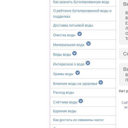
Как хранить бутилированную воду
В
О рейтинге бутилированной воды и
В
подделках
В
Е
Доставка питьевой воды
Л
О
Очистка воды
Т
Минеральная вода
С
Виды воды
Интересное о воде
В
Храмы воды
В
П
Влияние воды на здоровье
Нет р
Расход воды
Счётчики воды
Сай
ак
Бурение воды
Как достать из скважины насос