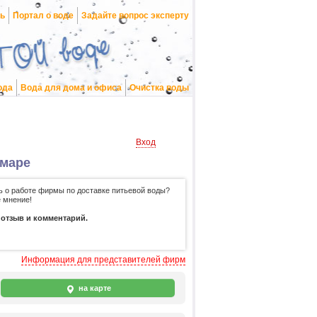
нь
Портал о воде
Задайте вопрос эксперту
ода
Вода для дома и офиса
Очистка воды
Вход
амаре
ть о работе фирмы по доставке питьевой воды?
 мнение!
 отзыв и комментарий.
Информация для представителей фирм
на карте