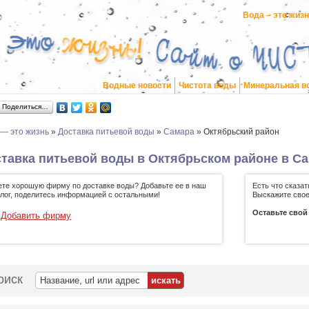
Вода – это жиз
Водные новости
Чистота воды
Минеральная в
Поделиться…
 — это жизнь
»
Доставка питьевой воды
»
Самара
»
Октябрьский район
тавка питьевой воды в Октябрьском районе в С
ете хорошую фирму по доставке воды? Добавьте ее в наш
Есть что сказа
алог, поделитесь информацией с остальными!
Выскажите свое
Оставьте свой
Добавить фирму
оиск