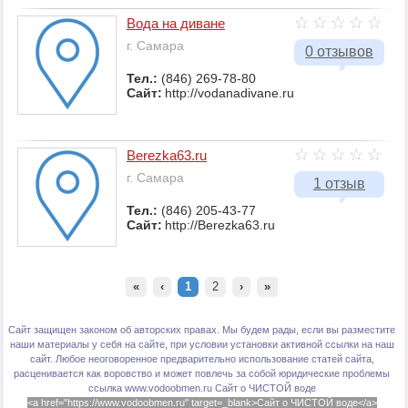
Вода на диване
г. Самара
0 отзывов
Тел.:
(846) 269-78-80
Сайт:
http://vodanadivane.ru
Вerezka63.ru
г. Самара
1 отзыв
Тел.:
(846) 205-43-77
Сайт:
http://Вerezka63.ru
«
‹
1
2
›
»
Сайт защищен законом об авторских правах. Мы будем рады, если вы разместите
наши материалы у себя на сайте, при условии установки активной ссылки на наш
сайт. Любое неоговоренное предварительно использование статей сайта,
расценивается как воровство и может повлечь за собой юридические проблемы
ссылка www.vodoobmen.ru
Сайт о ЧИСТОЙ воде
<a href="https://www.vodoobmen.ru" target=_blank>Сайт о ЧИСТОЙ воде</a>