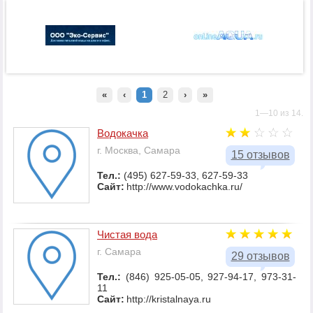
«
‹
1
2
›
»
1—10 из 14.
Водокачка
г. Москва, Самара
15 отзывов
Тел.:
(495) 627-59-33, 627-59-33
Сайт:
http://www.vodokachka.ru/
Чистая вода
г. Самара
29 отзывов
Тел.:
(846) 925-05-05, 927-94-17, 973-31-
11
Сайт:
http://kristalnaya.ru