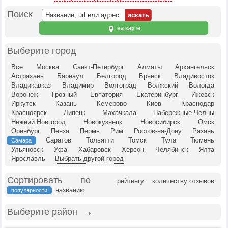
Поиск
на карте
Выберите город
Все
Москва
Санкт-Петербург
Алматы
Архангельск
Астрахань
Барнаул
Белгород
Брянск
Владивосток
Владикавказ
Владимир
Волгоград
Волжский
Вологда
Воронеж
Грозный
Евпатория
Екатеринбург
Ижевск
Иркутск
Казань
Кемерово
Киев
Краснодар
Красноярск
Липецк
Махачкала
Набережные Челны
Нижний Новгород
Новокузнецк
Новосибирск
Омск
Оренбург
Пенза
Пермь
Рим
Ростов-на-Дону
Рязань
Саратов
Тольятти
Томск
Тула
Тюмень
Самара
Ульяновск
Уфа
Хабаровск
Херсон
Челябинск
Ялта
Ярославль
Выбрать другой город
Сортировать по
рейтингу
количеству отзывов
названию
популярности
Выберите район