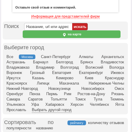
Оставьте свой отзыв и комментарий.
Информация для представителей фирм
Поиск
на карте
Выберите город
Все
Санкт-Петербург
Алматы
Архангельск
Москва
Астрахань
Барнаул
Белгород
Брянск
Владивосток
Владикавказ
Владимир
Волгоград
Волжский
Вологда
Воронеж
Грозный
Евпатория
Екатеринбург
Ижевск
Иркутск
Казань
Кемерово
Киев
Краснодар
Красноярск
Липецк
Махачкала
Набережные Челны
Нижний Новгород
Новокузнецк
Новосибирск
Омск
Оренбург
Пенза
Пермь
Рим
Ростов-на-Дону
Рязань
Самара
Саратов
Тольятти
Томск
Тула
Тюмень
Ульяновск
Уфа
Хабаровск
Херсон
Челябинск
Ялта
Ярославль
Выбрать другой город
Сортировать по
количеству отзывов
рейтингу
популярности
названию