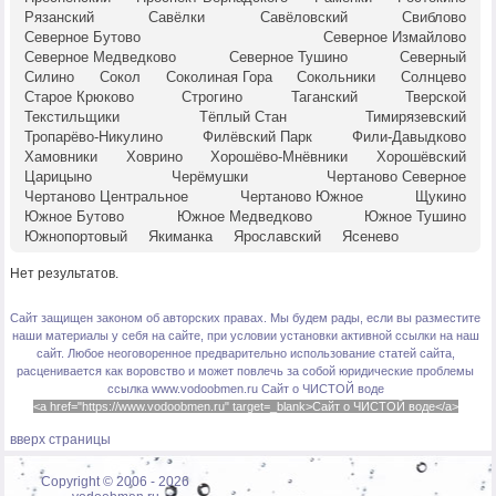
Рязанский
Савёлки
Савёловский
Свиблово
Северное Бутово
Северное Измайлово
Северное Медведково
Северное Тушино
Северный
Силино
Сокол
Соколиная Гора
Сокольники
Солнцево
Старое Крюково
Строгино
Таганский
Тверской
Текстильщики
Тёплый Стан
Тимирязевский
Тропарёво-Никулино
Филёвский Парк
Фили-Давыдково
Хамовники
Ховрино
Хорошёво-Мнёвники
Хорошёвский
Царицыно
Черёмушки
Чертаново Северное
Чертаново Центральное
Чертаново Южное
Щукино
Южное Бутово
Южное Медведково
Южное Тушино
Южнопортовый
Якиманка
Ярославский
Ясенево
Нет результатов.
Сайт защищен законом об авторских правах. Мы будем рады, если вы разместите
наши материалы у себя на сайте, при условии установки активной ссылки на наш
сайт. Любое неоговоренное предварительно использование статей сайта,
расценивается как воровство и может повлечь за собой юридические проблемы
ссылка www.vodoobmen.ru
Сайт о ЧИСТОЙ воде
<a href="https://www.vodoobmen.ru" target=_blank>Сайт о ЧИСТОЙ воде</a>
вверх страницы
Copyright © 2006 -
2026