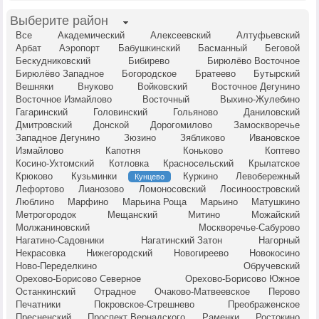
Выберите район
Все
Академический
Алексеевский
Алтуфьевский
Арбат
Аэропорт
Бабушкинский
Басманный
Беговой
Бескудниковский
Бибирево
Бирюлёво Восточное
Бирюлёво Западное
Богородское
Братеево
Бутырский
Вешняки
Внуково
Войковский
Восточное Дегунино
Восточное Измайлово
Восточный
Выхино-Жулебино
Гагаринский
Головинский
Гольяново
Даниловский
Дмитровский
Донской
Дорогомилово
Замоскворечье
Западное Дегунино
Зюзино
Зябликово
Ивановское
Измайлово
Капотня
Коньково
Коптево
Косино-Ухтомский
Котловка
Красносельский
Крылатское
Крюково
Кузьминки
Куркино
Левобережный
Кунцево
Лефортово
Лианозово
Ломоносовский
Лосиноостровский
Люблино
Марфино
Марьина Роща
Марьино
Матушкино
Метрогородок
Мещанский
Митино
Можайский
Молжаниновский
Москворечье-Сабурово
Нагатино-Садовники
Нагатинский Затон
Нагорный
Некрасовка
Нижегородский
Новогиреево
Новокосино
Ново-Переделкино
Обручевский
Орехово-Борисово Северное
Орехово-Борисово Южное
Останкинский
Отрадное
Очаково-Матвеевское
Перово
Печатники
Покровское-Стрешнево
Преображенское
Пресненский
Проспект Вернадского
Раменки
Ростокино