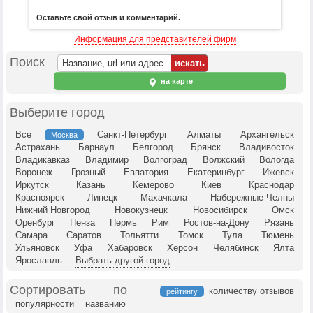
Оставьте свой отзыв и комментарий.
Информация для представителей фирм
Поиск
на карте
Выберите город
Все
Санкт-Петербург
Алматы
Архангельск
Москва
Астрахань
Барнаул
Белгород
Брянск
Владивосток
Владикавказ
Владимир
Волгоград
Волжский
Вологда
Воронеж
Грозный
Евпатория
Екатеринбург
Ижевск
Иркутск
Казань
Кемерово
Киев
Краснодар
Красноярск
Липецк
Махачкала
Набережные Челны
Нижний Новгород
Новокузнецк
Новосибирск
Омск
Оренбург
Пенза
Пермь
Рим
Ростов-на-Дону
Рязань
Самара
Саратов
Тольятти
Томск
Тула
Тюмень
Ульяновск
Уфа
Хабаровск
Херсон
Челябинск
Ялта
Ярославль
Выбрать другой город
Сортировать по
количеству отзывов
рейтингу
популярности
названию