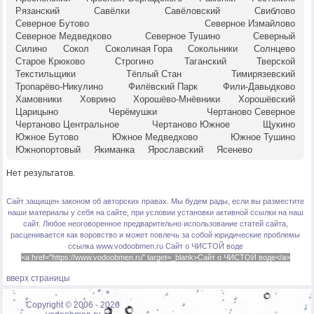
Рязанский
Савёлки
Савёловский
Свиблово
Северное Бутово
Северное Измайлово
Северное Медведково
Северное Тушино
Северный
Силино
Сокол
Соколиная Гора
Сокольники
Солнцево
Старое Крюково
Строгино
Таганский
Тверской
Текстильщики
Тёплый Стан
Тимирязевский
Тропарёво-Никулино
Филёвский Парк
Фили-Давыдково
Хамовники
Ховрино
Хорошёво-Мнёвники
Хорошёвский
Царицыно
Черёмушки
Чертаново Северное
Чертаново Центральное
Чертаново Южное
Щукино
Южное Бутово
Южное Медведково
Южное Тушино
Южнопортовый
Якиманка
Ярославский
Ясенево
Нет результатов.
Сайт защищен законом об авторских правах. Мы будем рады, если вы разместите
наши материалы у себя на сайте, при условии установки активной ссылки на наш
сайт. Любое неоговоренное предварительно использование статей сайта,
расценивается как воровство и может повлечь за собой юридические проблемы
ссылка www.vodoobmen.ru
Сайт о ЧИСТОЙ воде
<a href="https://www.vodoobmen.ru" target=_blank>Сайт о ЧИСТОЙ воде</a>
вверх страницы
Copyright © 2006 -
2026