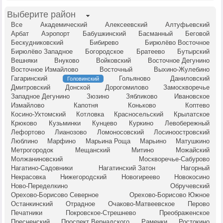
Выберите район
Все
Академический
Алексеевский
Алтуфьевский
Арбат
Аэропорт
Бабушкинский
Басманный
Беговой
Бескудниковский
Бибирево
Бирюлёво Восточное
Бирюлёво Западное
Богородское
Братеево
Бутырский
Вешняки
Внуково
Войковский
Восточное Дегунино
Восточное Измайлово
Восточный
Выхино-Жулебино
Гагаринский
Гольяново
Даниловский
Головинский
Дмитровский
Донской
Дорогомилово
Замоскворечье
Западное Дегунино
Зюзино
Зябликово
Ивановское
Измайлово
Капотня
Коньково
Коптево
Косино-Ухтомский
Котловка
Красносельский
Крылатское
Крюково
Кузьминки
Кунцево
Куркино
Левобережный
Лефортово
Лианозово
Ломоносовский
Лосиноостровский
Люблино
Марфино
Марьина Роща
Марьино
Матушкино
Метрогородок
Мещанский
Митино
Можайский
Молжаниновский
Москворечье-Сабурово
Нагатино-Садовники
Нагатинский Затон
Нагорный
Некрасовка
Нижегородский
Новогиреево
Новокосино
Ново-Переделкино
Обручевский
Орехово-Борисово Северное
Орехово-Борисово Южное
Останкинский
Отрадное
Очаково-Матвеевское
Перово
Печатники
Покровское-Стрешнево
Преображенское
Пресненский
Проспект Вернадского
Раменки
Ростокино