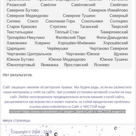
Рязанский
Савёлки
Савёловский
Свиблово
Северное Бутово
Северное Измайлово
Северное Медведково
Северное Тушино
Северный
Силино
Сокол
Соколиная Гора
Сокольники
Солнцево
Старое Крюково
Строгино
Таганский
Тверской
Текстильщики
Тёплый Стан
Тимирязевский
Тропарёво-Никулино
Филёвский Парк
Фили-Давыдково
Хамовники
Ховрино
Хорошёво-Мнёвники
Хорошёвский
Царицыно
Черёмушки
Чертаново Северное
Чертаново Центральное
Чертаново Южное
Щукино
Южное Бутово
Южное Медведково
Южное Тушино
Южнопортовый
Якиманка
Ярославский
Ясенево
Нет результатов.
Сайт защищен законом об авторских правах. Мы будем рады, если вы разместите
наши материалы у себя на сайте, при условии установки активной ссылки на наш
сайт. Любое неоговоренное предварительно использование статей сайта,
расценивается как воровство и может повлечь за собой юридические проблемы
ссылка www.vodoobmen.ru
Сайт о ЧИСТОЙ воде
<a href="https://www.vodoobmen.ru" target=_blank>Сайт о ЧИСТОЙ воде</a>
вверх страницы
Copyright © 2006 -
2026