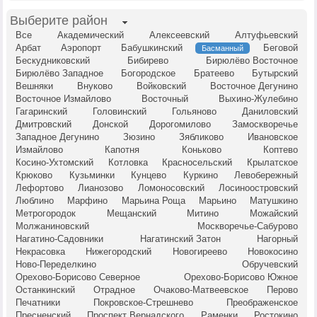
Выберите район
Все
Академический
Алексеевский
Алтуфьевский
Арбат
Аэропорт
Бабушкинский
Беговой
Басманный
Бескудниковский
Бибирево
Бирюлёво Восточное
Бирюлёво Западное
Богородское
Братеево
Бутырский
Вешняки
Внуково
Войковский
Восточное Дегунино
Восточное Измайлово
Восточный
Выхино-Жулебино
Гагаринский
Головинский
Гольяново
Даниловский
Дмитровский
Донской
Дорогомилово
Замоскворечье
Западное Дегунино
Зюзино
Зябликово
Ивановское
Измайлово
Капотня
Коньково
Коптево
Косино-Ухтомский
Котловка
Красносельский
Крылатское
Крюково
Кузьминки
Кунцево
Куркино
Левобережный
Лефортово
Лианозово
Ломоносовский
Лосиноостровский
Люблино
Марфино
Марьина Роща
Марьино
Матушкино
Метрогородок
Мещанский
Митино
Можайский
Молжаниновский
Москворечье-Сабурово
Нагатино-Садовники
Нагатинский Затон
Нагорный
Некрасовка
Нижегородский
Новогиреево
Новокосино
Ново-Переделкино
Обручевский
Орехово-Борисово Северное
Орехово-Борисово Южное
Останкинский
Отрадное
Очаково-Матвеевское
Перово
Печатники
Покровское-Стрешнево
Преображенское
Пресненский
Проспект Вернадского
Раменки
Ростокино