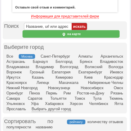
Оставьте свой отзыв и комментарий.
Информация для представителей фирм
Поиск
на карте
Выберите город
Все
Санкт-Петербург
Алматы
Архангельск
Москва
Астрахань
Барнаул
Белгород
Брянск
Владивосток
Владикавказ
Владимир
Волгоград
Волжский
Вологда
Воронеж
Грозный
Евпатория
Екатеринбург
Ижевск
Иркутск
Казань
Кемерово
Киев
Краснодар
Красноярск
Липецк
Махачкала
Набережные Челны
Нижний Новгород
Новокузнецк
Новосибирск
Омск
Оренбург
Пенза
Пермь
Рим
Ростов-на-Дону
Рязань
Самара
Саратов
Тольятти
Томск
Тула
Тюмень
Ульяновск
Уфа
Хабаровск
Херсон
Челябинск
Ялта
Ярославль
Выбрать другой город
Сортировать по
количеству отзывов
рейтингу
популярности
названию