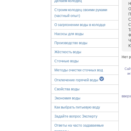
Делаем колодец
Н
О
Строим колодец своими руками
П
(частный опыт)
С
С
О загрязнении воды в колодце
Т
Насосы для воды
Ф
Ч
Производство воды
Ю
Жёсткость воды
Нет р
Сточные воды
Сай
Методы очистки сточных вод
ак
Отключение горячей воды
Свойства воды
ввер
Экономия воды
Как выбрать питьевую воду
Задайте вопрос Эксперту
Ответы на часто задаваемые