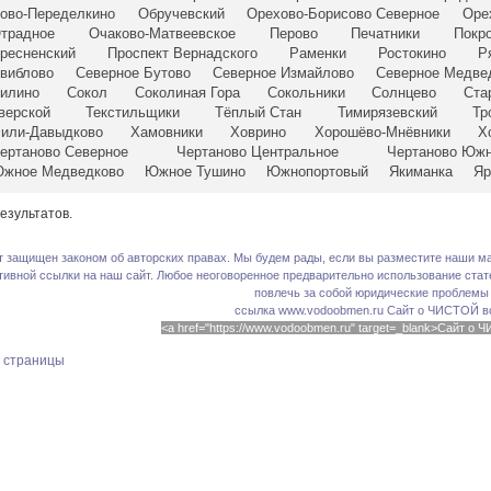
ово-Переделкино
Обручевский
Орехово-Борисово Северное
Оре
традное
Очаково-Матвеевское
Перово
Печатники
Покр
ресненский
Проспект Вернадского
Раменки
Ростокино
Р
виблово
Северное Бутово
Северное Измайлово
Северное Медве
илино
Сокол
Соколиная Гора
Сокольники
Солнцево
Ста
верской
Текстильщики
Тёплый Стан
Тимирязевский
Тр
или-Давыдково
Хамовники
Ховрино
Хорошёво-Мнёвники
Х
ертаново Северное
Чертаново Центральное
Чертаново Юж
жное Медведково
Южное Тушино
Южнопортовый
Якиманка
Яр
езультатов.
т защищен законом об авторских правах. Мы будем рады, если вы разместите наши ма
тивной ссылки на наш сайт. Любое неоговоренное предварительно использование стате
повлечь за собой юридические проблемы
ссылка www.vodoobmen.ru
Сайт о ЧИСТОЙ в
<a href="https://www.vodoobmen.ru" target=_blank>Сайт о
х страницы