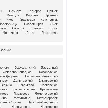
нь
Барнаул
Белгород
Брянск
й
Вологда
Воронеж
Грозный
о
Киев
Краснодар
Красноярск
Новокузнецк
Новосибирск
Омск
мара
Саратов
Тольятти
Томск
Челябинск
Ялта
Ярославль
азванию
ропорт
Бабушкинский
Басманный
Бирюлёво Западное
Богородское
ное Дегунино
Восточное Измайлово
яново
Даниловский
Дмитровский
Зюзино
Зябликово
Ивановское
ловка
Красносельский
Крылатское
ртово
Лианозово
Ломоносовский
ьино
Матушкино
Метрогородок
ечье-Сабурово
Нагатино-Садовники
й
Новогиреево
Новокосино