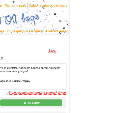
нь
Портал о воде
Задайте вопрос эксперту
ода
Вода для дома и офиса
Очистка воды
Вход
ве
отзыв и комментарий по работе организаций по
 или по анализу воды!
 отзыв и комментарий.
Информация для представителей фирм
на карте