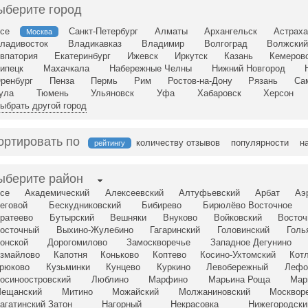
ыберите город
се
Санкт-Петербург
Алматы
Архангельск
Астраха
Москва
ладивосток
Владикавказ
Владимир
Волгоград
Волжски
впатория
Екатеринбург
Ижевск
Иркутск
Казань
Кемеров
ипецк
Махачкала
Набережные Челны
Нижний Новгород
ренбург
Пенза
Пермь
Рим
Ростов-на-Дону
Рязань
Са
ула
Тюмень
Ульяновск
Уфа
Хабаровск
Херсон
ыбрать другой город
ортировать по
количеству отзывов
популярности
н
рейтингу
ыберите район
се
Академический
Алексеевский
Алтуфьевский
Арбат
Аэ
еговой
Бескудниковский
Бибирево
Бирюлёво Восточное
ратеево
Бутырский
Вешняки
Внуково
Войковский
Восточ
осточный
Выхино-Жулебино
Гагаринский
Головинский
Голь
онской
Дорогомилово
Замоскворечье
Западное Дегунино
змайлово
Капотня
Коньково
Коптево
Косино-Ухтомский
Кот
рюково
Кузьминки
Кунцево
Куркино
Левобережный
Лефо
осиноостровский
Люблино
Марфино
Марьина Роща
Мар
ещанский
Митино
Можайский
Молжаниновский
Москвор
агатинский Затон
Нагорный
Некрасовка
Нижегородски