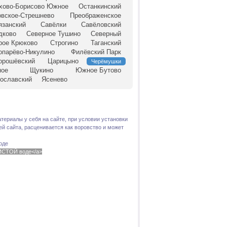
хово-Борисово Южное
Останкинский
овское-Стрешнево
Преображенское
язанский
Савёлки
Савёловский
дково
Северное Тушино
Северный
рое Крюково
Строгино
Таганский
опарёво-Никулино
Филёвский Парк
орошёвский
Царицыно
Черёмушки
ное
Щукино
Южное Бутово
ославский
Ясенево
териалы у себя на сайте, при условии установки
й сайта, расценивается как воровство и может
оде
 ЧИСТОЙ воде</a>