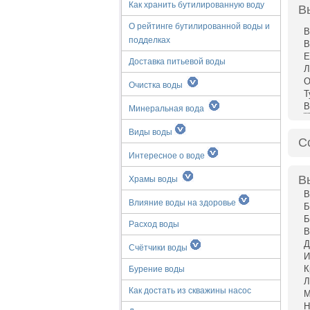
Как хранить бутилированную воду
В
О рейтинге бутилированной воды и
В
подделках
В
Е
Доставка питьевой воды
Л
О
Очистка воды
Т
В
Минеральная вода
Виды воды
С
Интересное о воде
В
Храмы воды
В
Влияние воды на здоровье
Б
Б
Расход воды
В
Д
Счётчики воды
И
К
Бурение воды
Л
Как достать из скважины насос
М
Н