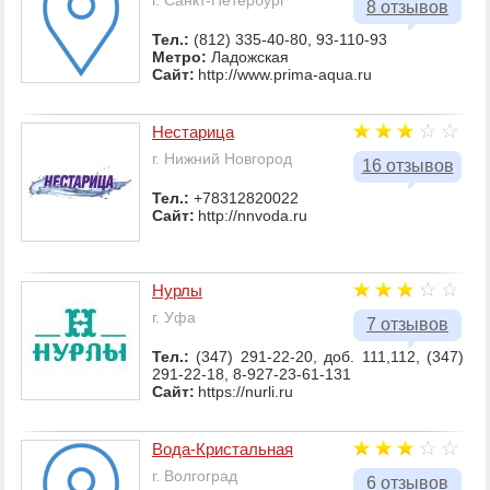
г. Санкт-Петербург
8 отзывов
Тел.:
(812) 335-40-80, 93-110-93
Метро:
Ладожская
Сайт:
http://www.prima-aqua.ru
Нестарица
г. Нижний Новгород
16 отзывов
Тел.:
+78312820022
Сайт:
http://nnvoda.ru
Нурлы
г. Уфа
7 отзывов
Тел.:
(347) 291-22-20, доб. 111,112, (347)
291-22-18, 8-927-23-61-131
Сайт:
https://nurli.ru
Вода-Кристальная
г. Волгоград
6 отзывов