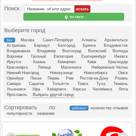
Поиск
на карте
Выберите город
Москва
Санкт-Петербург
Алматы
Архангельск
Все
Астрахань
Барнаул
Белгород
Брянск
Владивосток
Владикавказ
Владимир
Волгоград
Волжский
Вологда
Воронеж
Грозный
Евпатория
Екатеринбург
Ижевск
Иркутск
Казань
Кемерово
Киев
Краснодар
Красноярск
Липецк
Махачкала
Набережные Челны
Нижний Новгород
Новокузнецк
Новосибирск
Омск
Оренбург
Пенза
Пермь
Рим
Ростов-на-Дону
Рязань
Самара
Саратов
Тольятти
Томск
Тула
Тюмень
Ульяновск
Уфа
Хабаровск
Херсон
Челябинск
Ялта
Ярославль
Выбрать другой город
Сортировать по
количеству отзывов
рейтингу
популярности
названию