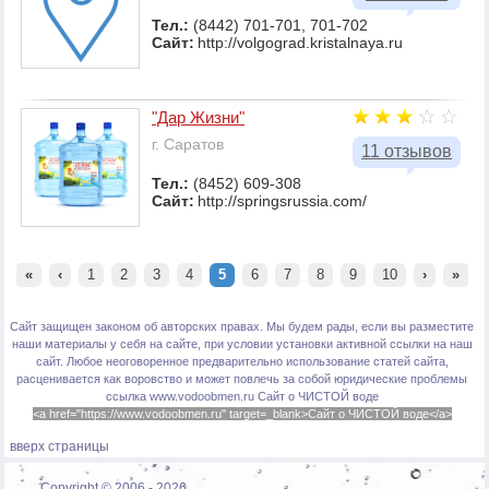
Тел.:
(8442) 701-701, 701-702
Сайт:
http://volgograd.kristalnaya.ru
"Дар Жизни"
г. Саратов
11 отзывов
Тел.:
(8452) 609-308
Сайт:
http://springsrussia.com/
«
‹
1
2
3
4
5
6
7
8
9
10
›
»
Сайт защищен законом об авторских правах. Мы будем рады, если вы разместите
наши материалы у себя на сайте, при условии установки активной ссылки на наш
сайт. Любое неоговоренное предварительно использование статей сайта,
расценивается как воровство и может повлечь за собой юридические проблемы
ссылка www.vodoobmen.ru
Сайт о ЧИСТОЙ воде
<a href="https://www.vodoobmen.ru" target=_blank>Сайт о ЧИСТОЙ воде</a>
вверх страницы
Copyright © 2006 -
2026