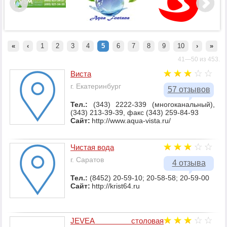
«
‹
1
2
3
4
5
6
7
8
9
10
›
»
41—50 из 453.
Виста
г. Екатеринбург
57 отзывов
Тел.:
(343) 2222-339 (многоканальный),
(343) 213-39-39, факс (343) 259-84-93
Сайт:
http://www.aqua-vista.ru/
Чистая вода
г. Саратов
4 отзыва
Тел.:
(8452) 20-59-10; 20-58-58; 20-59-00
Сайт:
http://krist64.ru
JEVEA столовая