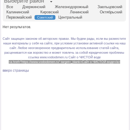
Выберите район
Все
Дзержинский
Железнодорожный
Заельцовский
Калининский
Кировский
Ленинский
Октябрьский
Первомайский
Центральный
Советский
Нет результатов.
Сайт защищен законом об авторских правах. Мы будем рады, если вы разместите
наши материалы у себя на сайте, при условии установки активной ссылки на наш
сайт. Любое неоговоренное предварительно использование статей сайта,
расценивается как воровство и может повлечь за собой юридические проблемы
ссылка www.vodoobmen.ru
Сайт о ЧИСТОЙ воде
<a href="https://www.vodoobmen.ru" target=_blank>Сайт о ЧИСТОЙ воде</a>
вверх страницы