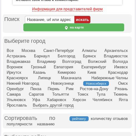
Информация для представителей фирм
Поиск
на карте
Выберите город
Все
Москва
Санкт-Петербург
Алматы
Архангельск
Астрахань
Барнаул
Белгород
Брянск
Владивосток
Владикавказ
Владимир
Волгоград
Волжский
Вологда
Воронеж
Грозный
Евпатория
Екатеринбург
Ижевск
Иркутск
Казань
Кемерово
Киев
Краснодар
Красноярск
Липецк
Махачкала
Набережные Челны
Нижний Новгород
Новокузнецк
Омск
Новосибирск
Оренбург
Пенза
Пермь
Рим
Ростов-на-Дону
Рязань
Самара
Саратов
Тольятти
Томск
Тула
Тюмень
Ульяновск
Уфа
Хабаровск
Херсон
Челябинск
Ялта
Ярославль
Выбрать другой город
Сортировать по
количеству отзывов
рейтингу
популярности
названию