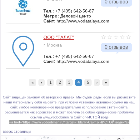
0 отзывов
Тел.:
+7 (495) 642-56-87
Метро:
Деловой центр
Сайт:
http://www.vodatalaya.com
ООО "ТАЛАТ"
г. Москва
0 отзывов
Тел.:
+7 (495) 642-56-87
Сайт:
http://www.vodatalaya.com
«
‹
1
2
3
4
5
›
»
Сайт защищен законом об авторских правах. Мы будем рады, если вы разместите
наши материалы у себя на сайте, при условии установки активной ссылки на наш
сайт. Любое неоговоренное предварительно использование статей сайта,
расценивается как воровство и может повлечь за собой юридические проблемы
ссылка www.vodoobmen.ru
Сайт о ЧИСТОЙ воде
<a href="https://www.vodoobmen.ru" target=_blank>Сайт о ЧИСТОЙ воде</a>
вверх страницы