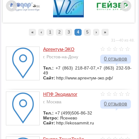
«
‹
1
2
3
4
5
›
»
31—40 из 48.
Аргентум-ЭКО
г. Ростов-на-Дону
0 отзывов
Тел.:
+7 (863) 218-87-07,+7 (863) 232-59-
49
Сайт:
http://www.аргентум-эко.рф/
НПФ Экодиалог
г. Москва
0 отзывов
Тел.:
+7 (499)506-86-32
Метро:
Ясенево
Сайт:
http://ekosammit.ru