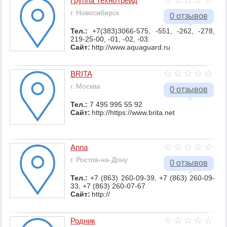
Группа ТехноТрейд
г. Новосибирск
0 отзывов
Тел.:
+7(383)3066-575, -551, -262, -278,
219-25-00, -01, -02, -03.
Сайт:
http://www.aquaguard.ru
BRITA
г. Москва
0 отзывов
Тел.:
7 495 995 55 92
Сайт:
http://https://www.brita.net
Anna
г. Ростов-на-Дону
0 отзывов
Тел.:
+7 (863) 260-09-39, +7 (863) 260-09-
33, +7 (863) 260-07-67
Сайт:
http://
Родник