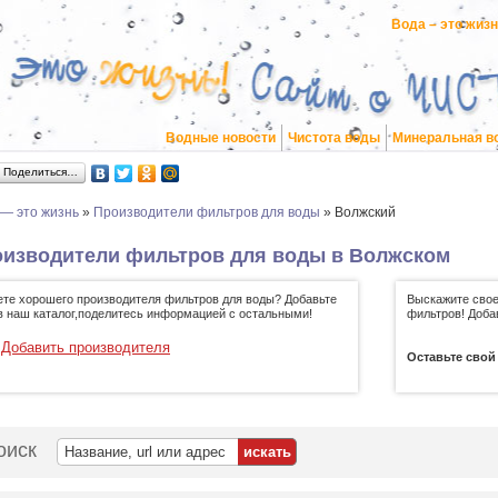
Вода – это жиз
Водные новости
Чистота воды
Минеральная в
Поделиться…
 — это жизнь
»
Производители фильтров для воды
»
Волжский
изводители фильтров для воды в Волжском
ете хорошего производителя фильтров для воды? Добавьте
Выскажите свое
 в наш каталог,поделитесь информацией с остальными!
фильтров! Доба
Добавить производителя
Оставьте свой
оиск