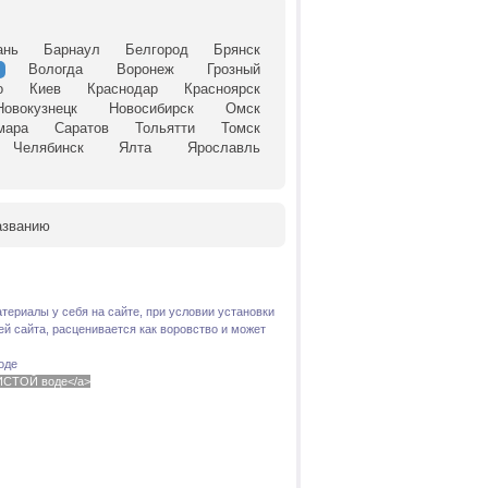
ань
Барнаул
Белгород
Брянск
Вологда
Воронеж
Грозный
о
Киев
Краснодар
Красноярск
Новокузнецк
Новосибирск
Омск
мара
Саратов
Тольятти
Томск
Челябинск
Ялта
Ярославль
азванию
териалы у себя на сайте, при условии установки
й сайта, расценивается как воровство и может
оде
 ЧИСТОЙ воде</a>