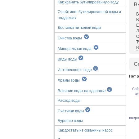
Как хранить бутилированную воду
В
О рейтинге бутилированной воды и
В
подделках
В
Е
Доставка питьевой воды
Л
О
Очистка воды
Т
В
Минеральная вода
Виды воды
С
Интересное о воде
Нет р
Храмы воды
Сай
Влияние воды на здоровье
ак
Расход воды
Счётчики воды
ввер
Бурение воды
Как достать из скважины насос