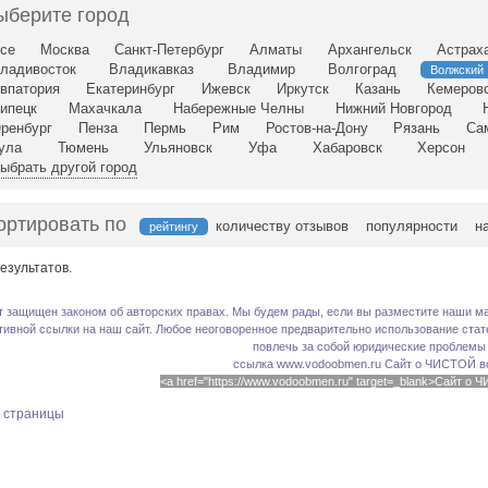
ыберите город
се
Москва
Санкт-Петербург
Алматы
Архангельск
Астрах
ладивосток
Владикавказ
Владимир
Волгоград
Волжский
впатория
Екатеринбург
Ижевск
Иркутск
Казань
Кемеров
ипецк
Махачкала
Набережные Челны
Нижний Новгород
ренбург
Пенза
Пермь
Рим
Ростов-на-Дону
Рязань
Са
ула
Тюмень
Ульяновск
Уфа
Хабаровск
Херсон
ыбрать другой город
ортировать по
количеству отзывов
популярности
н
рейтингу
езультатов.
т защищен законом об авторских правах. Мы будем рады, если вы разместите наши ма
тивной ссылки на наш сайт. Любое неоговоренное предварительно использование стате
повлечь за собой юридические проблемы
ссылка www.vodoobmen.ru
Сайт о ЧИСТОЙ в
<a href="https://www.vodoobmen.ru" target=_blank>Сайт о
х страницы