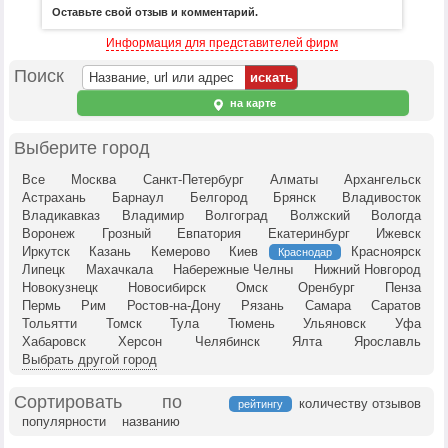
Оставьте свой отзыв и комментарий.
Информация для представителей фирм
Поиск
на карте
Выберите город
Все
Москва
Санкт-Петербург
Алматы
Архангельск
Астрахань
Барнаул
Белгород
Брянск
Владивосток
Владикавказ
Владимир
Волгоград
Волжский
Вологда
Воронеж
Грозный
Евпатория
Екатеринбург
Ижевск
Иркутск
Казань
Кемерово
Киев
Красноярск
Краснодар
Липецк
Махачкала
Набережные Челны
Нижний Новгород
Новокузнецк
Новосибирск
Омск
Оренбург
Пенза
Пермь
Рим
Ростов-на-Дону
Рязань
Самара
Саратов
Тольятти
Томск
Тула
Тюмень
Ульяновск
Уфа
Хабаровск
Херсон
Челябинск
Ялта
Ярославль
Выбрать другой город
Сортировать по
количеству отзывов
рейтингу
популярности
названию