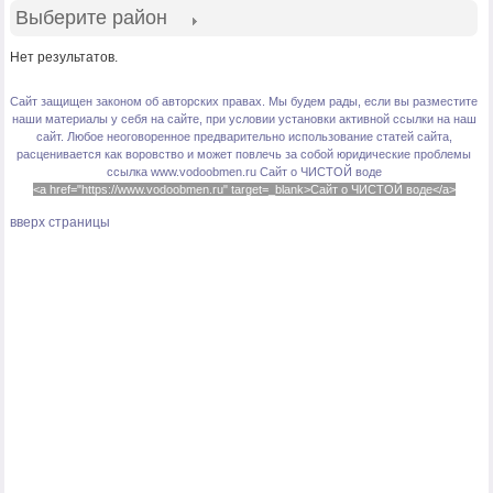
Выберите район
Нет результатов.
Сайт защищен законом об авторских правах. Мы будем рады, если вы разместите
наши материалы у себя на сайте, при условии установки активной ссылки на наш
сайт. Любое неоговоренное предварительно использование статей сайта,
расценивается как воровство и может повлечь за собой юридические проблемы
ссылка www.vodoobmen.ru
Сайт о ЧИСТОЙ воде
<a href="https://www.vodoobmen.ru" target=_blank>Сайт о ЧИСТОЙ воде</a>
вверх страницы