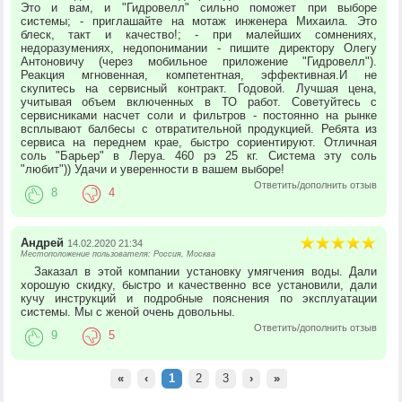
Это и вам, и "Гидровелл" сильно поможет при выборе
системы; - приглашайте на мотаж инженера Михаила. Это
блеск, такт и качество!; - при малейших сомнениях,
недоразумениях, недопонимании - пишите директору Олегу
Антоновичу (через мобильное приложение "Гидровелл").
Реакция мгновенная, компетентная, эффективная.И не
скупитесь на сервисный контракт. Годовой. Лучшая цена,
учитывая объем включенных в ТО работ. Советуйтесь с
сервисниками насчет соли и фильтров - постоянно на рынке
всплывают балбесы с отвратительной продукцией. Ребята из
сервиса на переднем крае, быстро сориентируют. Отличная
соль "Барьер" в Леруа. 460 рэ 25 кг. Система эту соль
"любит")) Удачи и уверенности в вашем выборе!
Ответить/дополнить отзыв
8
4
Андрей
14.02.2020 21:34
Местоположение пользователя: Россия, Москва
Заказал в этой компании установку умягчения воды. Дали
хорошую скидку, быстро и качественно все установили, дали
кучу инструкций и подробные пояснения по эксплуатации
системы. Мы с женой очень довольны.
Ответить/дополнить отзыв
9
5
«
‹
1
2
3
›
»