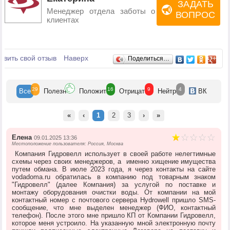
ЗАДАТЬ
Менеджер отдела заботы о
ВОПРОС
клиентах
Отзывы
авить свой отзыв
Наверх
Поделиться…
29
16
9
4
Все
Полезн
Положит
Отрицат
Нейтр
ВК
«
‹
1
2
3
›
»
Елена
09.01.2025 13:36
Местоположение пользователя: Россия, Москва
Компания Гидровелл использует в своей работе нелегтимные
схемы через своих менеджеров, а именно хищение имущества
путем обмана. В июле 2023 года, я через контакты на сайте
vodadoma.ru обратилась в компанию под товарным знаком
"Гидровелл" (далее Компания) за услугой по поставке и
монтажу оборудования очистки воды. От компании на мой
контактный номер с почтового сервера Hydrowell пришло SMS-
сообщение, что мне выделен менеджер (ФИО, контактный
телефон). После этого мне пришло КП от Компании Гидровелл,
которое меня устроило. На указанную мной электронную почту