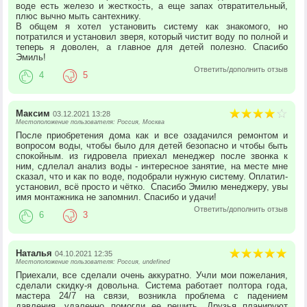
воде есть железо и жесткость, а еще запах отвратительный,
плюс вычно мыть сантехнику.
В общем я хотел установить систему как знакомого, но
потратился и установил зверя, который чистит воду по полной и
теперь я доволен, а главное для детей полезно. Спасибо
Эмиль!
Ответить/дополнить отзыв
4
5
Максим
03.12.2021 13:28
Местоположение пользователя: Россия, Москва
После приобретения дома как и все озадачился ремонтом и
вопросом воды, чтобы было для детей безопасно и чтобы быть
спокойным. из гидровела приехал менеджер после звонка к
ним, сдлелал анализ воды - интересное занятие, на месте мне
сказал, что и как по воде, подобрали нужную систему. Оплатил-
установил, всё просто и чётко. Спасибо Эмилю менеджеру, увы
имя монтажника не запомнил. Спасибо и удачи!
Ответить/дополнить отзыв
6
3
Наталья
04.10.2021 12:35
Местоположение пользователя: Россия, undefined
Приехали, все сделали очень аккуратно. Учли мои пожелания,
сделали скидку-я довольна. Система работает полтора года,
мастера 24/7 на связи, возникла проблема с падением
давления, удаленно помогли ее решить. Друзья планируют