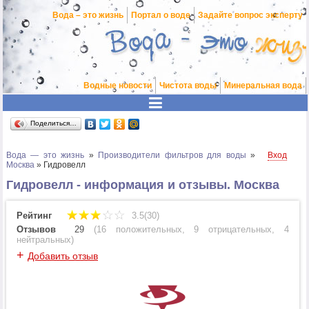
Вода – это жизнь
Портал о воде
Задайте вопрос эксперту
Водные новости
Чистота воды
Минеральная вода
Поделиться…
Вода — это жизнь
»
Производители фильтров для воды
»
Вход
Москва
»
Гидровелл
Гидровелл - информация и отзывы. Москва
Рейтинг
3.5(30)
Отзывов
29
(
16 положительных
,
9 отрицательных
,
4
нейтральных
)
+
Добавить отзыв