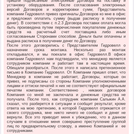
пришли подписанные электронные Договора на поставку и
установку оборудования. После согласования электронных
версий Договоров и корректировки сумм, Представитель
компании Гидровелл привез оригиналы Договоров ко мне в офис
и предложил оплатить сумму (выдав расписку в получении
денег). В соответствии с п.2.3 Договора поставки оплата могла
быть произведена путем перечисления покупателем денежных
средств на расчетный счет поставщика либо иным
согласованным Сторонами способом. Деньги были оплачены и
выдана расписка в получении денег по Договору.
После этого договорились с Представителем Гидровелл о
назначении срока монтажа. Несколько раз монтаж
откладывался, и мы поехали в офис Гидровелл.В офисе
компании Гидровелл нам подтвердили, что менеджер является
сотрудником компании и работает там в настоящее время.
Обещали разобраться. После этого я написала претензионное
письмо в Компанию Гидровелл. От Компании пришел ответ, что
Менеджер в компании не работает, Договоры, которые он
привез, не подписаны со стороны Компании уполномоченными
лицами и оттиски печатей н них не соответствуют официальным
печатям компании. Соответственно , никаких договоров
Компания со мной не заключала и денежные средства не
получала. После того, как сотрудник компании Салыкин А.А.
сказал, что разберется в ситуации и сообщит результат, кроме
ответа на мою претензию, в которой Гидровелл отрекается от
своего сотрудника, мне никто ничего не сообщил и денег не
вернули. Все это приводит меня к убеждению, что в данном
случаем в отношении меня совершено преступление группой
лиц по предварительному сговору, а именно Компанией и ее
сотрудниками.