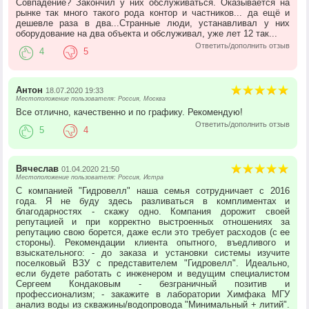
Совпадение? Закончил у них обслуживаться. Оказывается на
рынке так много такого рода контор и частников... да ещё и
дешевле раза в два...Странные люди, устанавливал у них
оборудование на два объекта и обслуживал, уже лет 12 так...
Ответить/дополнить отзыв
4
5
Антон
18.07.2020 19:33
Местоположение пользователя: Россия, Москва
Все отлично, качественно и по графику. Рекомендую!
Ответить/дополнить отзыв
5
4
Вячеслав
01.04.2020 21:50
Местоположение пользователя: Россия, Истра
С компанией "Гидровелл" наша семья сотрудничает с 2016
года. Я не буду здесь разливаться в комплиментах и
благодарностях - скажу одно. Компания дорожит своей
репутацией и при корректно выстроенных отношениях за
репутацию свою борется, даже если это требует расходов (с ее
стороны). Рекомендации клиента опытного, въедливого и
взыскательного: - до заказа и установки системы изучите
поселковый ВЗУ с представителем "Гидровелл". Идеально,
если будете работать с инженером и ведущим специалистом
Сергеем Кондаковым - безграничный позитив и
профессионализм; - закажите в лаборатории Химфака МГУ
анализ воды из скважины/водопровода "Минимальный + литий".