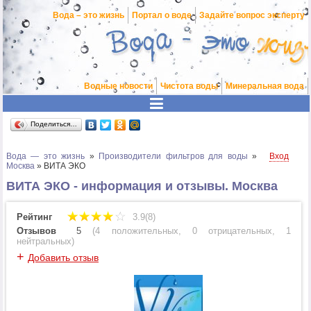
Вода – это жизнь
Портал о воде
Задайте вопрос эксперту
Водные новости
Чистота воды
Минеральная вода
Поделиться…
Вода — это жизнь
»
Производители фильтров для воды
»
Вход
Москва
»
ВИТА ЭКО
ВИТА ЭКО - информация и отзывы. Москва
Рейтинг
3.9(8)
Отзывов
5
(
4 положительных
,
0 отрицательных
,
1
нейтральных
)
+
Добавить отзыв