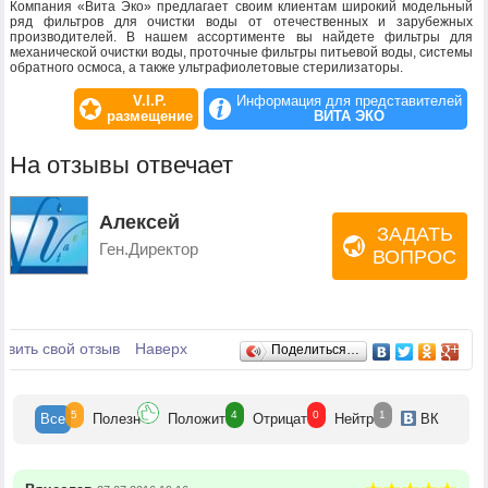
Компания «Вита Эко» предлагает своим клиентам широкий модельный
ряд фильтров для очистки воды от отечественных и зарубежных
производителей. В нашем ассортименте вы найдете фильтры для
механической очистки воды, проточные фильтры питьевой воды, системы
обратного осмоса, а также ультрафиолетовые стерилизаторы.
V.I.P.
Информация для представителей
размещение
ВИТА ЭКО
На отзывы отвечает
Алексей
ЗАДАТЬ
Ген.Директор
ВОПРОС
Отзывы
авить свой отзыв
Наверх
Поделиться…
5
4
0
1
Все
Полезн
Положит
Отрицат
Нейтр
ВК