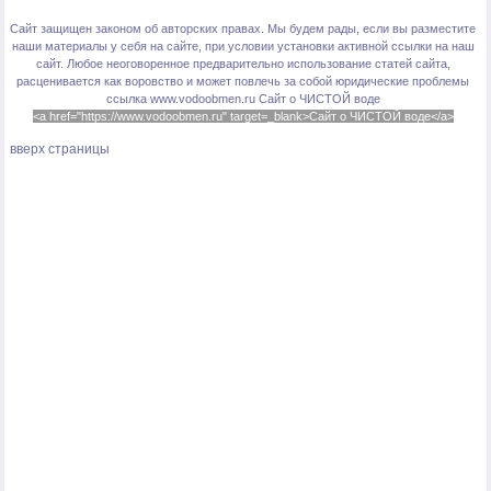
Сайт защищен законом об авторских правах. Мы будем рады, если вы разместите
наши материалы у себя на сайте, при условии установки активной ссылки на наш
сайт. Любое неоговоренное предварительно использование статей сайта,
расценивается как воровство и может повлечь за собой юридические проблемы
ссылка www.vodoobmen.ru
Сайт о ЧИСТОЙ воде
<a href="https://www.vodoobmen.ru" target=_blank>Сайт о ЧИСТОЙ воде</a>
вверх страницы