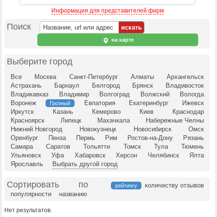
Информация для представителей фирм
Поиск
на карте
Выберите город
Все
Москва
Санкт-Петербург
Алматы
Архангельск
Астрахань
Барнаул
Белгород
Брянск
Владивосток
Владикавказ
Владимир
Волгоград
Волжский
Вологда
Воронеж
Евпатория
Екатеринбург
Ижевск
Грозный
Иркутск
Казань
Кемерово
Киев
Краснодар
Красноярск
Липецк
Махачкала
Набережные Челны
Нижний Новгород
Новокузнецк
Новосибирск
Омск
Оренбург
Пенза
Пермь
Рим
Ростов-на-Дону
Рязань
Самара
Саратов
Тольятти
Томск
Тула
Тюмень
Ульяновск
Уфа
Хабаровск
Херсон
Челябинск
Ялта
Ярославль
Выбрать другой город
Сортировать по
количеству отзывов
рейтингу
популярности
названию
Нет результатов.