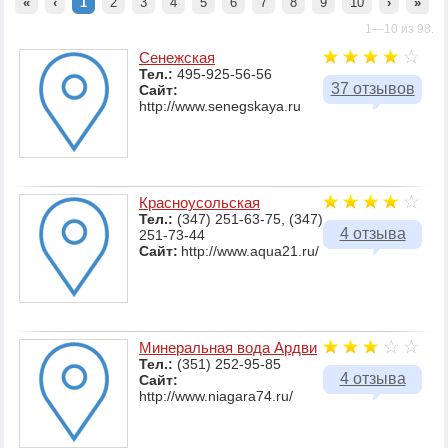
«
‹
1
2
3
4
5
6
7
8
9
10
›
»
1—10 из 98.
Сенежская
Тел.:
495-925-56-56
37 отзывов
Сайт:
http://www.senegskaya.ru
Красноусольская
Тел.:
(347) 251-63-75, (347)
4 отзыва
251-73-44
Сайт:
http://www.aqua21.ru/
Минеральная вода Ардви
Тел.:
(351) 252-95-85
4 отзыва
Сайт:
http://www.niagara74.ru/