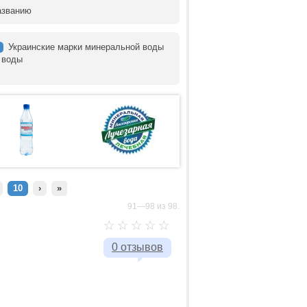
азванию
Украинские марки минеральной воды
 воды
10
›
»
91—98 из 98.
0 отзывов