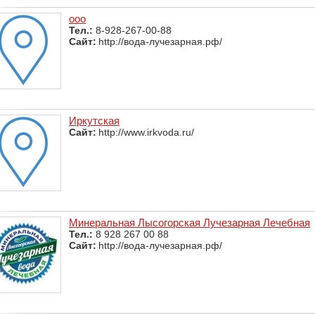
ооо
Тел.:
8-928-267-00-88
Сайт:
http://вода-лучезарная.рф/
Иркутская
Сайт:
http://www.irkvoda.ru/
Минеральная Лысогорская Лучезарная Лечебная
Тел.:
8 928 267 00 88
Сайт:
http://вода-лучезарная.рф/