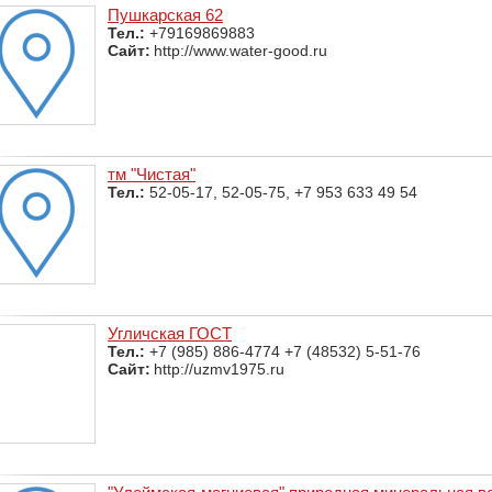
Пушкарская 62
Тел.:
+79169869883
Сайт:
http://www.water-good.ru
тм "Чистая"
Тел.:
52-05-17, 52-05-75, +7 953 633 49 54
Угличская ГОСТ
Тел.:
+7 (985) 886-4774 +7 (48532) 5-51-76
Сайт:
http://uzmv1975.ru