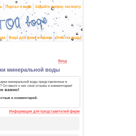
нь
Портал о воде
Задайте вопрос эксперту
ода
Вода для дома и офиса
Очистка воды
Вход
рки минеральной воды
арки минеральной воды представленные в
? Оставьте о них свои отзывы и комментарии!
е важно!
 отзыв и комментарий.
Информация для представителей фирм