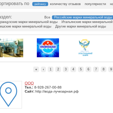
ортировать по
количеству отзывов
популярности
н
рейтингу
аздел:
Все
Российские марки минеральной воды
ранцузские марки минеральной воды
Итальянские марки минеральной
ешские марки минеральной воды
Другие марки минеральной воды
«
‹
1
2
3
4
5
6
7
8
9
ООО
Тел.:
8-928-267-00-88
Сайт:
http://вода-лучезарная.рф