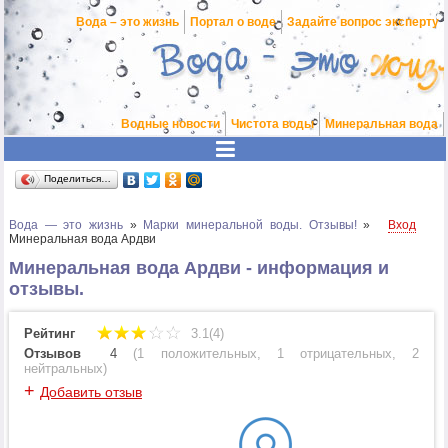
Вода – это жизнь
Портал о воде
Задайте вопрос эксперту
Водные новости
Чистота воды
Минеральная вода
Поделиться…
Вода — это жизнь
»
Марки минеральной воды. Отзывы!
»
Вход
Минеральная вода Ардви
Минеральная вода Ардви - информация и
отзывы.
Рейтинг
3.1(4)
Отзывов
4
(
1 положительных
,
1 отрицательных
,
2
нейтральных
)
+
Добавить отзыв