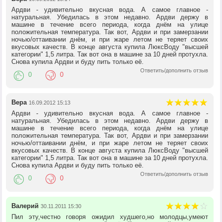
Ардви - удивительно вкусная вода. А самое главное -
натуральная. Убедилась в этом недавно. Ардви держу в
машине в течение всего периода, когда днём на улице
положительная температура. Так вот, Ардви и при замерзании
ночью/оттаивании днём, и при жаре летом не теряет своих
вкусовых качеств. В конце августа купила ЛюксВоду "высшей
категории" 1,5 литра. Так вот она в машине за 10 дней протухла.
Снова купила Ардви и буду пить только её.
Ответить/дополнить отзыв
0
0
Вера
16.09.2012 15:13
Ардви - удивительно вкусная вода. А самое главное -
натуральная. Убедилась в этом недавно. Ардви держу в
машине в течение всего периода, когда днём на улице
положительная температура. Так вот, Ардви и при замерзании
ночью/оттаивании днём, и при жаре летом не теряет своих
вкусовых качеств. В конце августа купила ЛюксВоду "высшей
категории" 1,5 литра. Так вот она в машине за 10 дней протухла.
Снова купила Ардви и буду пить только её.
Ответить/дополнить отзыв
0
0
Валерий
30.11.2011 15:30
Пил эту,честно говоря ожидил худшего,но молодцы,умеют