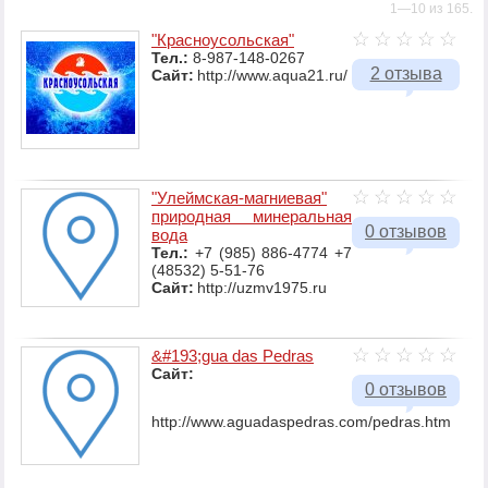
1—10 из 165.
"Красноусольская"
Тел.:
8-987-148-0267
2 отзыва
Сайт:
http://www.aqua21.ru/
"Улеймская-магниевая"
природная минеральная
0 отзывов
вода
Тел.:
+7 (985) 886-4774 +7
(48532) 5-51-76
Сайт:
http://uzmv1975.ru
&#193;gua das Pedras
Сайт:
0 отзывов
http://www.aguadaspedras.com/pedras.htm