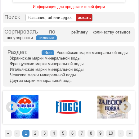
Информация для представителей фирм
Поиск
Сортировать по
рейтингу
количеству отзывов
популярности
названию
Раздел:
Все
Российские марки минеральной воды
Украинские марки минеральной воды
Французские марки минеральной воды
Итальянские марки минеральной воды
Чешские марки минеральной воды
Другие марки минеральной воды
«
‹
1
2
3
4
5
6
7
8
9
10
›
»