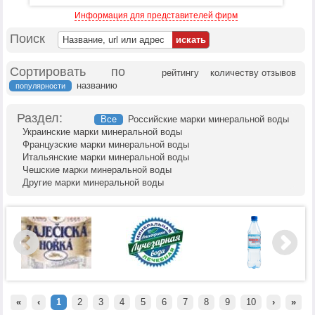
Информация для представителей фирм
Поиск
Сортировать по
рейтингу
количеству отзывов
названию
популярности
Раздел:
Все
Российские марки минеральной воды
Украинские марки минеральной воды
Французские марки минеральной воды
Итальянские марки минеральной воды
Чешские марки минеральной воды
Другие марки минеральной воды
«
‹
1
2
3
4
5
6
7
8
9
10
›
»