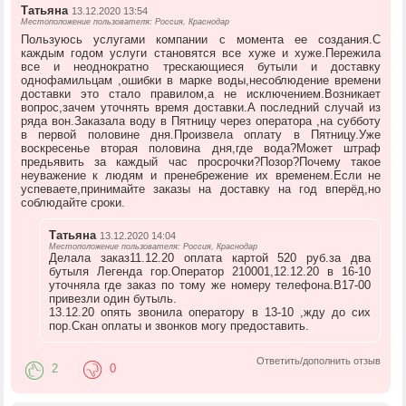
Татьяна
13.12.2020 13:54
Местоположение пользователя: Россия, Краснодар
Пользуюсь услугами компании с момента ее создания.С
каждым годом услуги становятся все хуже и хуже.Пережила
все и неоднократно трескающиеся бутыли и доставку
однофамильцам ,ошибки в марке воды,несоблюдение времени
доставки это стало правилом,а не исключением.Возникает
вопрос,зачем уточнять время доставки.А последний случай из
ряда вон.Заказала воду в Пятницу через оператора ,на субботу
в первой половине дня.Произвела оплату в Пятницу.Уже
воскресенье вторая половина дня,где вода?Может штраф
предьявить за каждый час просрочки?Позор?Почему такое
неуважение к людям и пренебрежение их временем.Если не
успеваете,принимайте заказы на доставку на год вперёд,но
соблюдайте сроки.
Татьяна
13.12.2020 14:04
Местоположение пользователя: Россия, Краснодар
Делала заказ11.12.20 оплата картой 520 руб.за два
бутыля Легенда гор.Оператор 210001,12.12.20 в 16-10
уточняла где заказ по тому же номеру телефона.В17-00
привезли один бутыль.
13.12.20 опять звонила оператору в 13-10 ,жду до сих
пор.Скан оплаты и звонков могу предоставить.
Ответить/дополнить отзыв
2
0