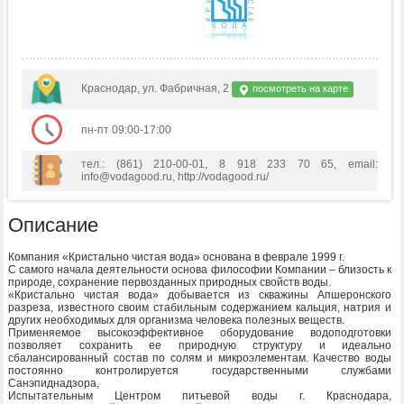
Краснодар, ул. Фабричная, 2
посмотреть на карте
пн-пт 09:00-17:00
тел.: (861) 210-00-01, 8 918 233 70 65, email:
info@vodagood.ru, http://vodagood.ru/
Описание
Компания «Кристально чистая вода» основана в феврале 1999 г.
С самого начала деятельности основа философии Компании – близость к
природе, сохранение первозданных природных свойств воды.
«Кристально чистая вода» добывается из скважины Апшеронского
разреза, известного своим стабильным содержанием кальция, натрия и
других необходимых для организма человека полезных веществ.
Применяемое высокоэффективное оборудование водоподготовки
позволяет сохранить ее природную структуру и идеально
сбалансированный состав по солям и микроэлементам. Качество воды
постоянно контролируется государственными службами
Санэпиднадзора,
Испытательным Центром питьевой воды г. Краснодара,