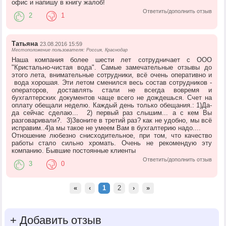
офис и напишу в книгу жалоб!
Ответить/дополнить отзыв
2
1
Татьяна
23.08.2016 15:59
Местоположение пользователя: Россия, Краснодар
Наша компания более шести лет сотрудничает с ООО
"Кристально-чистая вода". Самые замечательные отзывы до
этого лета, внимательные сотрудники, всё очень оперативно и
вода хорошая. Эти летом сменился весь состав сотрудников -
операторов, доставлять стали не всегда вовремя и
бухгалтерских документов чаще всего не дождешься. Счет на
оплату обещали неделю. Каждый день только обещания.: 1)Да-
да сейчас сделаю... 2) первый раз слышим... а с кем Вы
разговаривали?. 3)Звоните в третий раз? как не удобно, мы всё
исправим..4)а мы такое не умеем Вам в бухгалтерию надо....
Отношение любезно снисходительное, при том, что качество
работы стало сильно хромать. Очень не рекомендую эту
компанию. Бывшие постоянные клиенты
Ответить/дополнить отзыв
3
0
«
‹
1
2
›
»
+
Добавить отзыв