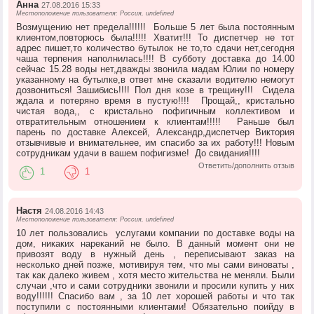
Анна
27.08.2016 15:33
Местоположение пользователя: Россия, undefined
Возмущению нет предела!!!!!! Больше 5 лет была постоянным
клиентом,повторюсь была!!!!! Хватит!!! То диспетчер не тот
адрес пишет,то количество бутылок не то,то сдачи нет,сегодня
чаша терпения наполнилась!!!! В субботу доставка до 14.00
сейчас 15.28 воды нет,дважды звонила мадам Юлии по номеру
указанному на бутылке,в ответ мне сказали водителю немогут
дозвониться! Зашибись!!!! Пол дня козе в трещину!!! Сидела
ждала и потеряно время в пустую!!!! Прощай,, кристально
чистая вода,, с кристально пофигичным коллективом и
отвратительным отношением к клиентам!!!!! Раньше был
парень по доставке Алексей, Александр,диспетчер Виктория
отзывчивые и внимательнее, им спасибо за их работу!!! Новым
сотрудникам удачи в вашем пофигизме! До свидания!!!!
Ответить/дополнить отзыв
1
1
Настя
24.08.2016 14:43
Местоположение пользователя: Россия, undefined
10 лет пользовались услугами компании по доставке воды на
дом, никаких нареканий не было. В данный момент они не
привозят воду в нужный день , переписывают заказ на
несколько дней позже, мотивируя тем, что мы сами виноваты ,
так как далеко живем , хотя место жительства не меняли. Были
случаи ,что и сами сотрудники звонили и просили купить у них
воду!!!!!! Спасибо вам , за 10 лет хорошей работы и что так
поступили с постоянными клиентами! Обязательно поийду в