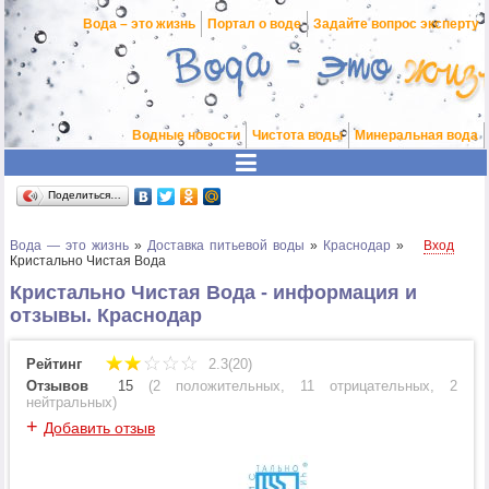
Вода – это жизнь
Портал о воде
Задайте вопрос эксперту
Водные новости
Чистота воды
Минеральная вода
Поделиться…
Вода — это жизнь
»
Доставка питьевой воды
»
Краснодар
»
Вход
Кристально Чистая Вода
Кристально Чистая Вода - информация и
отзывы. Краснодар
Рейтинг
2.3(20)
Отзывов
15
(
2 положительных
,
11 отрицательных
,
2
нейтральных
)
+
Добавить отзыв