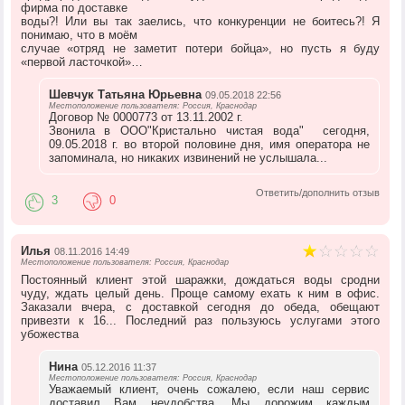
фирма по доставке
воды?! Или вы так заелись, что конкуренции не боитесь?! Я
понимаю, что в моём
случае «отряд не заметит потери бойца», но пусть я буду
«первой ласточкой»…
Шевчук Татьяна Юрьевна
09.05.2018 22:56
Местоположение пользователя: Россия, Краснодар
Договор № 0000773 от 13.11.2002 г.
Звонила в ООО"Кристально чистая вода" сегодня,
09.05.2018 г. во второй половине дня, имя оператора не
запоминала, но никаких извинений не услышала...
Ответить/дополнить отзыв
3
0
Илья
08.11.2016 14:49
Местоположение пользователя: Россия, Краснодар
Постоянный клиент этой шаражки, дождаться воды сродни
чуду, ждать целый день. Проще самому ехать к ним в офис.
Заказали вчера, с доставкой сегодня до обеда, обещают
привезти к 16... Последний раз пользуюсь услугами этого
убожества
Нина
05.12.2016 11:37
Местоположение пользователя: Россия, Краснодар
Уважаемый клиент, очень сожалею, если наш сервис
доставил Вам неудобства. Мы дорожим каждым