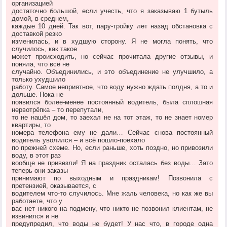
организацией
достаточно большой, если учесть, что я заказываю 1 бутыль
домой, в среднем,
каждые 10 дней. Так вот, пару-тройку лет назад обстановка с
доставкой резко
изменилась, и в худшую сторону. Я не могла понять, что
случилось, как такое
может происходить, но сейчас прочитала другие отзывы, и
поняла, что всё не
случайно. Объединились, и это объединение не улучшило, а
только ухудшило
работу. Самое неприятное, что воду нужно ждать полдня, а то и
дольше. Пока не
появился более-менее постоянный водитель, была сплошная
нервотрёпка – то перепутали,
то не нашёл дом, то заехал не на тот этаж, то не знает номер
квартиры, то
номера телефона ему не дали… Сейчас снова постоянный
водитель уволился – и всё пошло-поехало
по прежней схеме. Но, если раньше, хоть поздно, но привозили
воду, в этот раз
вообще не привезли! Я на праздник осталась без воды… Зато
теперь они заказы
принимают по выходным и праздникам! Позвонила с
претензией, оказывается, с
водителем что-то случилось. Мне жаль человека, но как же вы
работаете, что у
вас нет никого на подмену, что никто не позвонил клиентам, не
извинился и не
предупредил, что воды не будет! У нас что, в городе одна