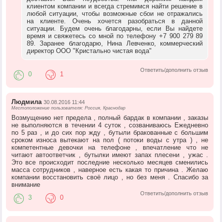
клиентом компании и всегда стремимся найти решение в
любой ситуации, чтобы возможные сбои не отражались
на клиенте. Очень хочется разобраться в данной
ситуации. Будем очень благодарны, если Вы найдете
время и свяжетесь со мной по телефону +7 900 279 89
89. Заранее благодарю, Нина Левченко, коммерческий
директор ООО "Кристально чистая вода"
Ответить/дополнить отзыв
0
1
Людмила
30.08.2016 11:44
Местоположение пользователя: Россия, Краснодар
Возмущению нет предела , полный бардак в компании , заказы
не выполняются в течении 4 суток , созваниваюсь Ежедневно
по 5 раз , и до сих пор жду , бутыли бракованные с большим
сроком износа вытекают на пол ( потоки воды с утра ) , не
компетентные девочки на телефоне , впечатление что не
читают автоответчик , бутылки имеют запах плесени , ужас .
Это все происходит последние несколько месяцев сменились
масса сотрудников , наверное есть какая то причина . Желаю
компании восстановить своё лицо , но без меня . Спасибо за
внимание
Ответить/дополнить отзыв
3
0