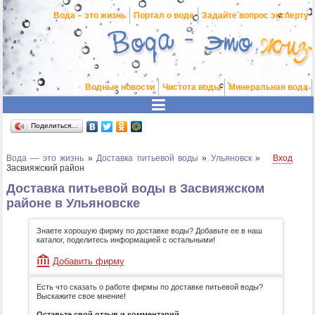
Вода – это жизнь
Портал о воде
Задайте вопрос эксперту
Водные новости
Чистота воды
Минеральная вода
Поделиться…
Вода — это жизнь
»
Доставка питьевой воды
»
Ульяновск
»
Вход
Засвияжский район
Доставка питьевой воды в Засвияжском
районе в Ульяновске
Знаете хорошую фирму по доставке воды? Добавьте ее в наш
каталог, поделитесь информацией с остальными!
Добавить фирму
Есть что сказать о работе фирмы по доставке питьевой воды?
Выскажите свое мнение!
Оставьте свой отзыв и комментарий.