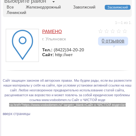
Выберите район
Все
Железнодорожный
Заволжский
Засвияжский
Ленинский
1—1 из 1.
РАМЕНО
г. Ульяновск
0 отзывов
Тел.:
(8422)34-20-20
Сайт:
http://нет
Сайт защищен законом об авторских правах. Мы будем рады, если вы разместите
наши материалы у себя на сайте, при условии установки активной ссылки на наш
сайт. Любое неоговоренное предварительно использование статей сайта,
расценивается как воровство и может повлечь за собой юридические проблемы
ссылка www.vodoobmen.ru
Сайт о ЧИСТОЙ воде
<a href="https://www.vodoobmen.ru" target=_blank>Сайт о ЧИСТОЙ воде</a>
вверх страницы