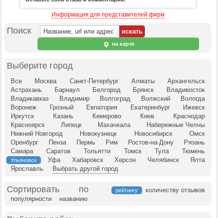
Информация для представителей фирм
Поиск
на карте
Выберите город
Все
Москва
Санкт-Петербург
Алматы
Архангельск
Астрахань
Барнаул
Белгород
Брянск
Владивосток
Владикавказ
Владимир
Волгоград
Волжский
Вологда
Воронеж
Грозный
Евпатория
Екатеринбург
Ижевск
Иркутск
Казань
Кемерово
Киев
Краснодар
Красноярск
Липецк
Махачкала
Набережные Челны
Нижний Новгород
Новокузнецк
Новосибирск
Омск
Оренбург
Пенза
Пермь
Рим
Ростов-на-Дону
Рязань
Самара
Саратов
Тольятти
Томск
Тула
Тюмень
Уфа
Хабаровск
Херсон
Челябинск
Ялта
Ульяновск
Ярославль
Выбрать другой город
Сортировать по
количеству отзывов
рейтингу
популярности
названию